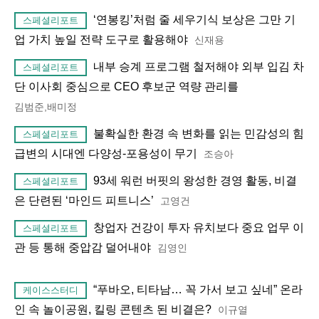
‘연봉킹’처럼 줄 세우기식 보상은 그만 기
스페셜리포트
업 가치 높일 전략 도구로 활용해야
신재용
내부 승계 프로그램 철저해야 외부 입김 차
스페셜리포트
단 이사회 중심으로 CEO 후보군 역량 관리를
김범준,배미정
불확실한 환경 속 변화를 읽는 민감성의 힘
스페셜리포트
급변의 시대엔 다양성-포용성이 무기
조승아
93세 워런 버핏의 왕성한 경영 활동, 비결
스페셜리포트
은 단련된 ‘마인드 피트니스’
고영건
창업자 건강이 투자 유치보다 중요 업무 이
스페셜리포트
관 등 통해 중압감 덜어내야
김영인
“푸바오, 티타남… 꼭 가서 보고 싶네” 온라
케이스스터디
인 속 놀이공원, 킬링 콘텐츠 된 비결은?
이규열