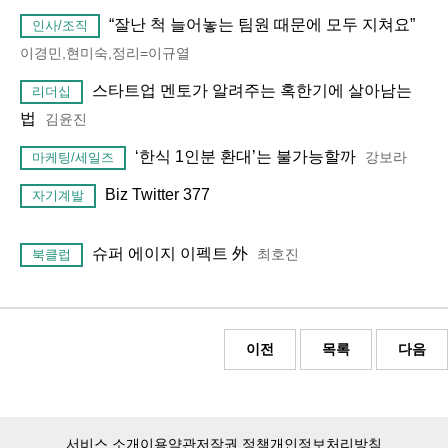
“잘난 척 늘어놓는 팀원 때문에 모두 지쳐요”
인사/조직
이경민,현미숙,정리=이규열
스타트업 멘토가 알려주는 혹한기에 살아남는
리더십
법
김윤진
‘한식 1인분 환대’는 불가능할까
강보라
마케팅/세일즈
Biz Twitter 377
자기계발
슈퍼 에이지 이펙트 外
최호진
북클럽
이전
목록
다음
서비스 소개
이용약관
저작권 정책
개인정보처리방침