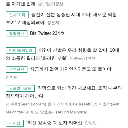
를 이겨낸 인재
남보람,이정찬
승진이 신분 상승인 시대 지나‘ 새로운 역할
인사/조직
부여’로 재정의돼야
장은지
Biz Twitter 234호
경영일반
어? 이 신발은 우리 취향을 잘 알아, 10대
마케팅/세일즈
와 소통한 휠라의 ‘화려한 부활’
이승윤,김현진
지금까지 없던 가치인가? 묻고 또 물어야
경영전략
김치원
익명으로 혁신 의견 내보세요. 조직 내부의
글로벌리포트
잠재력이 깨어난다
션 루람(Sean Looram),랄레 케세비(Lâle Kesebi),앤 마흐작(Ann
Majchrzak),아빈드 말호트라(Arvind Malhotra)
‘혁신 강박증’과 노자 리더십
안병민
리더십