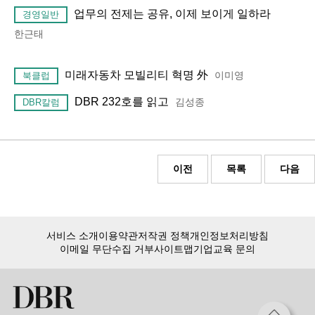
업무의 전제는 공유, 이제 보이게 일하라
경영일반
한근태
미래자동차 모빌리티 혁명 外
이미영
북클럽
DBR 232호를 읽고
김성종
DBR칼럼
이전
목록
다음
서비스 소개
이용약관
저작권 정책
개인정보처리방침
이메일 무단수집 거부
사이트맵
기업교육 문의