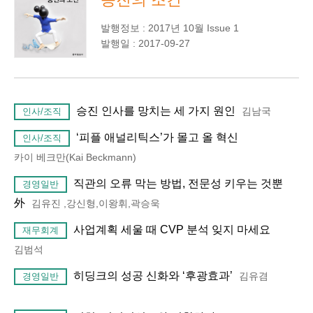
발행정보 : 2017년 10월 Issue 1
발행일 : 2017-09-27
승진 인사를 망치는 세 가지 원인
김남국
인사/조직
‘피플 애널리틱스’가 몰고 올 혁신
인사/조직
카이 베크만(Kai Beckmann)
직관의 오류 막는 방법, 전문성 키우는 것뿐
경영일반
外
김유진 ,강신형,이왕휘,곽승욱
사업계획 세울 때 CVP 분석 잊지 마세요
재무회계
김범석
히딩크의 성공 신화와 ‘후광효과’
김유겸
경영일반