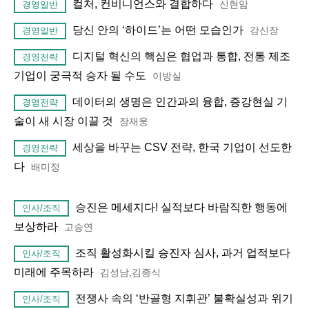
컬처, 컨비니언스와 결합하다
신현암
경영일반
당신 안의 ‘하이드’는 어떤 모습인가
강신장
경영일반
디지털 혁신의 핵심은 협업과 통합, 전통 제조
경영전략
기업이 궁극적 승자 될 수도
이방실
데이터의 생명은 인간과의 융합, 증강현실 기
경영전략
술이 새 시장 이끌 것
장재웅
세상을 바꾸는 CSV 전략, 한국 기업이 선도한
경영전략
다
배미정
승진은 메세지다! 실적보다 바람직한 행동에
인사/조직
보상하라
고승연
조직 활성화시킬 승진자 심사, 과거 업적보다
인사/조직
미래에 주목하라
김성남,김종식
전쟁사 속의 ‘반골형 지휘관’ 불확실성과 위기
인사/조직