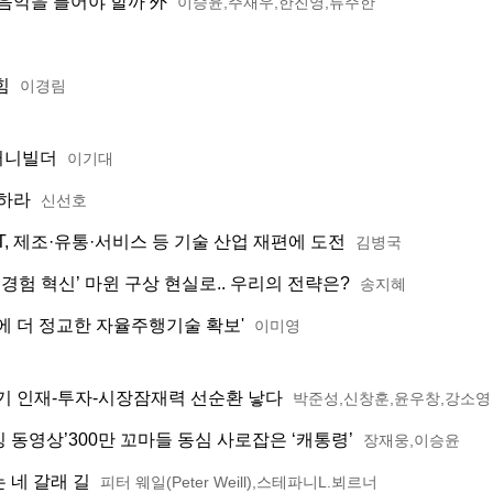
음악을 틀어야 할까 外
이승윤,주재우,한진영,류주한
힘
이경림
퍼니빌더
이기대
심하라
신선호
T, 제조·유통·서비스 등 기술 산업 재편에 도전
김병국
경험 혁신’ 마윈 구상 현실로.. 우리의 전략은?
송지혜
에 더 정교한 자율주행기술 확보'
이미영
열기 인재-투자-시장잠재력 선순환 낳다
박준성,신창훈,윤우창,강소영
 동영상’300만 꼬마들 동심 사로잡은 ‘캐통령’
장재웅,이승윤
 네 갈래 길
피터 웨일(Peter Weill),스테파니L.뵈르너