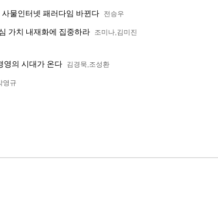
 사물인터넷 패러다임 바뀐다
전승우
핵심 가치 내재화에 집중하라
조미나,김미진
경영의 시대가 온다
김경묵,조성환
박영규