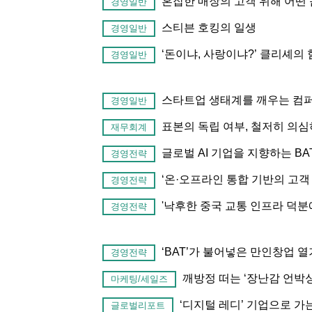
혼잡한 매장의 고객 위해 어떤 
경영일반
스티븐 호킹의 일생
경영일반
‘돈이냐, 사랑이냐?’ 클리셰의 
경영일반
스타트업 생태계를 깨우는 컴
경영일반
표본의 독립 여부, 철저히 의
재무회계
글로벌 AI 기업을 지향하는 BA
경영전략
‘온·오프라인 통합 기반의 고객 
경영전략
'낙후한 중국 교통 인프라 덕분
경영전략
‘BAT’가 불어넣은 만인창업 
경영전략
깨방정 떠는 ‘장난감 언박싱
마케팅/세일즈
‘디지털 레디’ 기업으로 가는
글로벌리포트