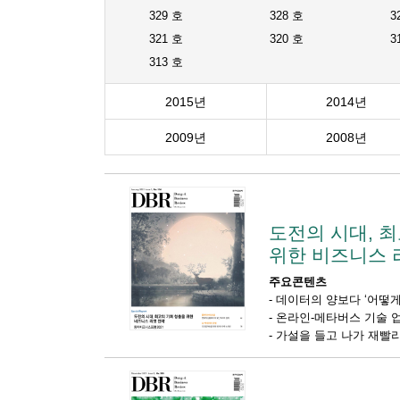
329 호
328 호
3
321 호
320 호
3
313 호
2015년
2014년
2009년
2008년
도전의 시대, 
위한 비즈니스 
주요콘텐츠
-
데이터의 양보다 ‘어떻게
-
온라인-메타버스 기술 
-
가설을 들고 나가 재빨