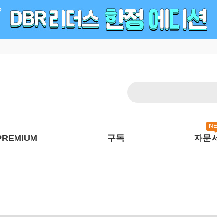
N
PREMIUM
구독
자문