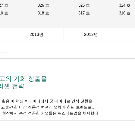
27 호
326 호
325 호
324 호
19 호
318 호
317 호
316 호
2013년
2012년
최고의 기회 창출을
리셋 전략
 활용’이 핵심 빅데이터에서 굿 데이터로 인식 전환을
업고 화려한 비상 전통적 럭셔리 업체가 첨단 브랜드로
리 현장에서 수정 성공한 기업들은 린스타트업을 채택했다