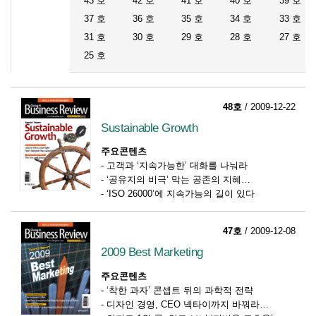
43 호
42 호
41 호
40 호
39 호
37 호
36 호
35 호
34 호
33 호
31 호
30 호
29 호
28 호
27 호
25 호
48호
/ 2009-12-22
Sustainable Growth
주요콘텐츠
-
고객과 ‘지속가능한’ 대화를 나눠라
-
‘공유지의 비극’ 막는 공존의 지혜
-
‘ISO 26000’에 지속가능의 길이 있다
47호
/ 2009-12-08
2009 Best Marketing
주요콘텐츠
-
‘착한 과자’ 콘셉트 뒤의 과학적 전략
-
디자인 경영, CEO 넥타이까지 바꿔라