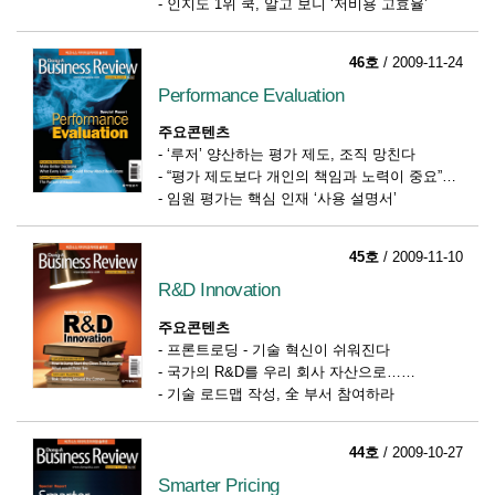
-
인지도 1위 쿡, 알고 보니 ‘저비용 고효율’
46호
/ 2009-11-24
Performance Evaluation
주요콘텐츠
-
‘루저’ 양산하는 평가 제도, 조직 망친다
-
“평가 제도보다 개인의 책임과 노력이 중요”
-
임원 평가는 핵심 인재 ‘사용 설명서’
45호
/ 2009-11-10
R&D Innovation
주요콘텐츠
-
프론트로딩 - 기술 혁신이 쉬워진다
-
국가의 R&D를 우리 회사 자산으로…
-
기술 로드맵 작성, 全 부서 참여하라
44호
/ 2009-10-27
Smarter Pricing