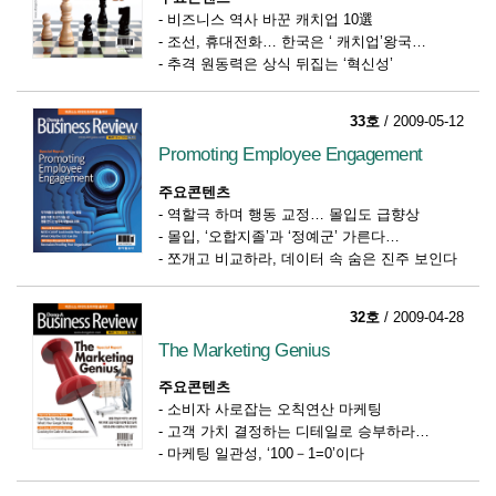
-
비즈니스 역사 바꾼 캐치업 10選
-
조선, 휴대전화… 한국은 ‘ 캐치업’왕국
-
추격 원동력은 상식 뒤집는 ‘혁신성’
33호
/ 2009-05-12
Promoting Employee Engagement
주요콘텐츠
-
역할극 하며 행동 교정… 몰입도 급향상
-
몰입, ‘오합지졸’과 ‘정예군’ 가른다
-
쪼개고 비교하라, 데이터 속 숨은 진주 보인다
32호
/ 2009-04-28
The Marketing Genius
주요콘텐츠
-
소비자 사로잡는 오칙연산 마케팅
-
고객 가치 결정하는 디테일로 승부하라
-
마케팅 일관성, ‘100－1=0’이다