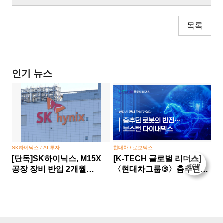
목록
인기 뉴스
SK하이닉스 / AI 투자
현대차 / 로보틱스
[단독]SK하이닉스, M15X
[K-TECH 글로벌 리더스]
공장 장비 반입 2개월
〈현대차그룹③〉춤추던
당겼다… HBM 경쟁 승부수
로봇의 반전… 보스턴
다이내믹스, 현대차 만나 판
바뀌었다