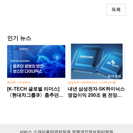
목록
인기 뉴스
현대차 / 로보틱스
삼성전자 / SK하이닉스 / 슈퍼사이클
[K-TECH 글로벌 리더스]
내년 삼성전자-SK하이닉스
〈현대차그룹③〉춤추던
영업이익 200조 원 전망…
로봇의 반전… 보스턴
반도체 슈퍼사이클 본격화
다이내믹스, 현대차 만나 판
바뀌었다
서비스 소개
이용약관
저작권 정책
개인정보처리방침