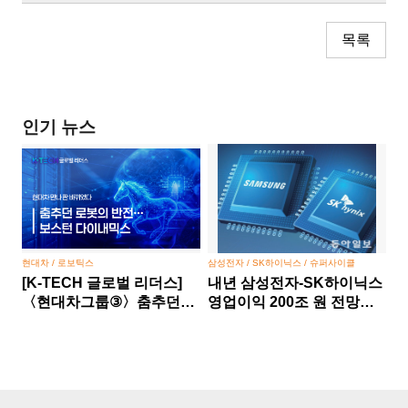
목록
인기 뉴스
현대차 / 로보틱스
삼성전자 / SK하이닉스 / 슈퍼사이클
[K-TECH 글로벌 리더스]
내년 삼성전자-SK하이닉스
〈현대차그룹③〉춤추던
영업이익 200조 원 전망…
로봇의 반전… 보스턴
반도체 슈퍼사이클 본격화
다이내믹스, 현대차 만나 판
바뀌었다