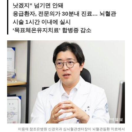
낫겠지” 넘기면 안돼
응급환자, 전문의가 30분내 진료… 뇌혈관
시술 1시간 이내에 실시
‘목표체온유지치료’ 합병증 감소
이용재 참조은병원 신경외과 심뇌혈관센터장이 뇌혈관질환 치료에서