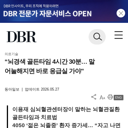
의료기술
“뇌경색 골든타임 4시간 30분… 말
어눌해지면 바로 응급실 가야”
동아일보
|
업데이트 2026.05.27
ENG
이용재 심뇌혈관센터장이 말하는 뇌혈관질환
골든타임과 치료법
4050 ‘젊은 뇌졸중’ 환자 증가세… “자고 나면