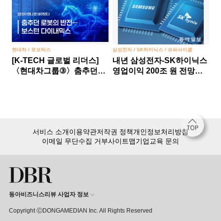
현대차 / 로보틱스
삼성전자 / SK하이닉스 / 슈퍼사이클
[K-TECH 글로벌 리더스]
내년 삼성전자-SK하이닉스
〈현대차그룹③〉춤추던
영업이익 200조 원 전망…
로봇의 반전… 보스턴
반도체 슈퍼사이클 본격화
다이내믹스, 현대차 만나 판
바뀌었다
서비스 소개
이용약관
저작권 정책
개인정보처리방침
이메일 무단수집 거부
사이트맵
기업교육 문의
동아비즈니스리뷰 사업자 정보
Copyright ⒸDONGAMEDIAN Inc. All Rights Reserved