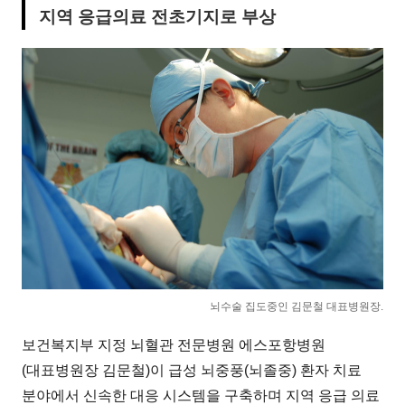
지역 응급의료 전초기지로 부상
뇌수술 집도중인 김문철 대표병원장.
보건복지부 지정 뇌혈관 전문병원 에스포항병원
(대표병원장 김문철)이 급성 뇌중풍(뇌졸중) 환자 치료
분야에서 신속한 대응 시스템을 구축하며 지역 응급 의료