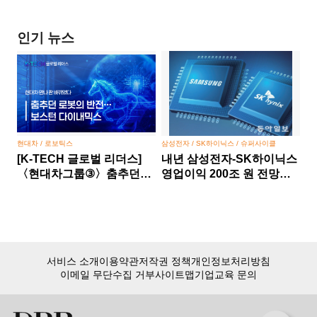
인기 뉴스
현대차 / 로보틱스
삼성전자 / SK하이닉스 / 슈퍼사이클
[K-TECH 글로벌 리더스]
내년 삼성전자-SK하이닉스
〈현대차그룹③〉춤추던
영업이익 200조 원 전망…
로봇의 반전… 보스턴
반도체 슈퍼사이클 본격화
다이내믹스, 현대차 만나 판
바뀌었다
서비스 소개
이용약관
저작권 정책
개인정보처리방침
이메일 무단수집 거부
사이트맵
기업교육 문의