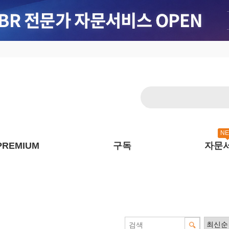
N
PREMIUM
구독
자문