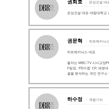
권희호
은성건설 대
은성건설 대표·대림대학교 
권문혁
히트메카닉스
히트메카닉스 대표
필자는 MBC-TV 시사교양P
F팀장, ‘PD수첩’ CP, 
결을 분석하는 개인 연구소 
하수정
객원기자