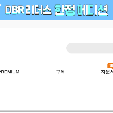
N
PREMIUM
구독
자문