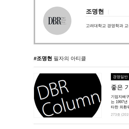
조명현
고려대학교 경영학과 교
#조명현
필자의 아티클
경영일반
좋은 
기업지배구
는 1997
타한 외환위
273호 (201