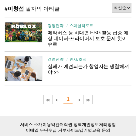
#이창섭
필자의 아티클
경영전략
스페셜리포트
메타버스 등 비대면 ESG 활동 급증 예
상 데이터-프라이버시 보호 문제 핫이
슈로
경영전략
인사/조직
실패가 예견되는가 창업자는 냉철해져
야 外
1
서비스 소개
이용약관
저작권 정책
개인정보처리방침
이메일 무단수집 거부
사이트맵
기업교육 문의