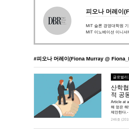
피오나 머레이(Fio
MIT 슬론 경영대학원 기업가
MIT 이노베이션 이니셔
#피오나 머레이(Fiona Murray @ Fiona_
글로벌리
산학협
적 공
Articl
해 얻은 
제안한다.-
246호 (201