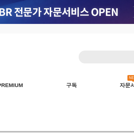
N
PREMIUM
구독
자문