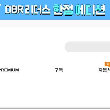
N
PREMIUM
구독
자문