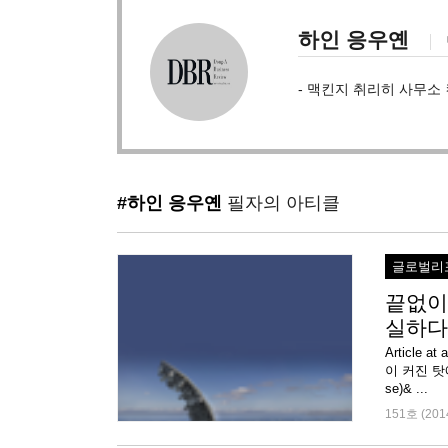
하인 응우옌
- 맥킨지 취리히 사무소
#하인 응우옌
필자의 아티클
글로벌리
끝없이
실하다
Article
이 커진 탓에
se)& ...
151호 (201