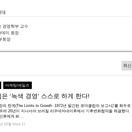
버대
학교 경영학부 교수
아카데미 원장
 부회장
마케팅/세일즈
은 ‘녹색 경영’ 스스로 하게 한다!
의 한계(The Limits to Growth ·1972년 발간된 로마클럽의 보고서)’를 화두로
 무려 20년이 지나서야 브라질 리우데자네이루에서 기후변화협약을 체결했다.
류에게 &l ...
년 10월 Issue 1)