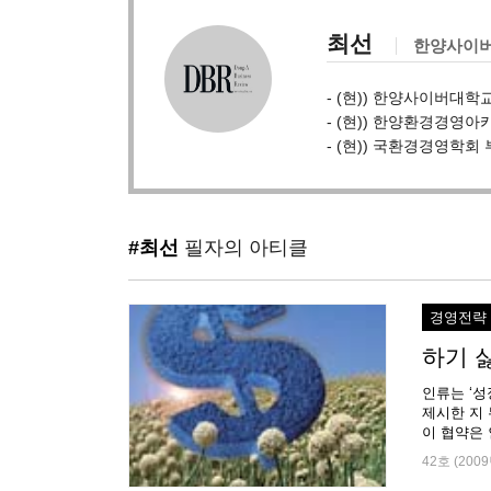
최선
한양사이
- (현)) 한양사이버대
- (현)) 한양환경경영
- (현)) 국환경경영학회
#최선
필자의 아티클
경영전략
하기 싫
인류는 ‘성장
제시한 지
이 협약은 인
42호 (2009