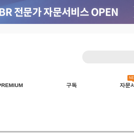
N
PREMIUM
구독
자문