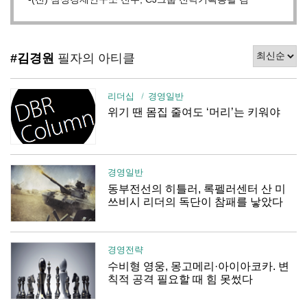
#김경원
필자의 아티클
리더십
경영일반
위기 땐 몸집 줄여도 ‘머리’는 키워야
경영일반
동부전선의 히틀러, 록펠러센터 산 미
쓰비시 리더의 독단이 참패를 낳았다
경영전략
수비형 영웅, 몽고메리·아이아코카. 변
칙적 공격 필요할 때 힘 못썼다