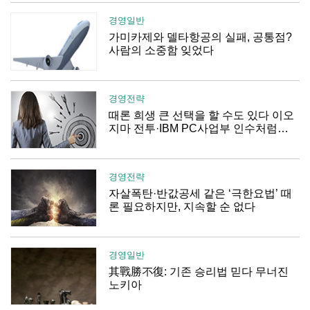
경영일반
가미카제와 델타항공의 실패, 공통점?
사람의 소중함 잊었다
경영전략
때론 희생 큰 선택을 할 수도 있다 이오
지마 전투·IBM PC사업부 인수처럼…
경영전략
자살폭탄·반값공세 같은 ‘극한요법’ 때
론 필요하지만, 지속할 순 없다
경영일반
其戰勝不復: 기존 승리법 믿다 무너진
노키아