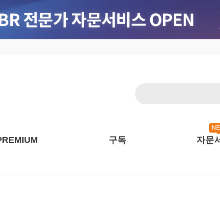
N
PREMIUM
구독
자문