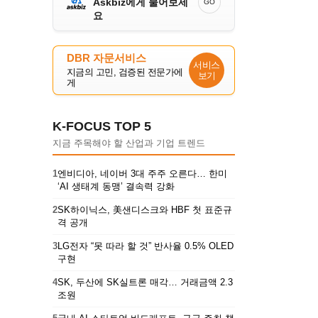
Askbiz에게 물어보세
GO
요
DBR 자문서비스
서비스
지금의 고민, 검증된 전문가에
보기
게
K-FOCUS TOP 5
지금 주목해야 할 산업과 기업 트렌드
1
엔비디아, 네이버 3대 주주 오른다… 한미
‘AI 생태계 동맹’ 결속력 강화
2
SK하이닉스, 美샌디스크와 HBF 첫 표준규
격 공개
3
LG전자 “못 따라 할 것” 반사율 0.5% OLED
구현
4
SK, 두산에 SK실트론 매각… 거래금액 2.3
조원