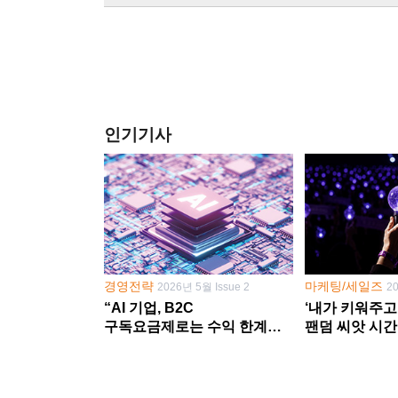
인기기사
경영전략
마케팅/세일즈
2026년 5월 Issue 2
2
“AI 기업, B2C
‘내가 키워주고
구독요금제로는 수익 한계
팬덤 씨앗 시간
다른 사업 없이 AI 성장에만
‘정체성 공동체
의존 땐 위기”