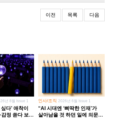
이전
목록
다음
인사/조직
026년 8월 Issue 1
2026년 6월 Issue 1
 싶다’ 애착이
“AI 시대엔 ‘삐딱한 인재’가
·감정 쏟다 보면
살아남을 것 하던 일에 의문
’로
던지고 새 문제 발굴해야”