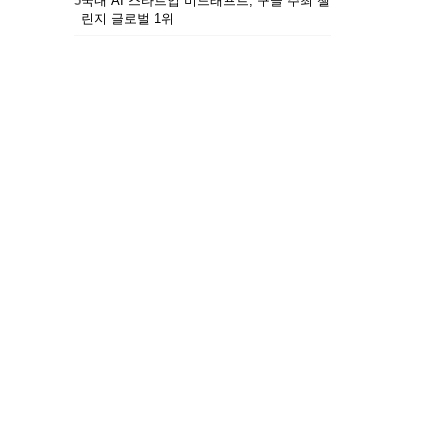
5
국내 AI 스타트업 비드래프트, 구글 주최 챌
린지 글로벌 1위