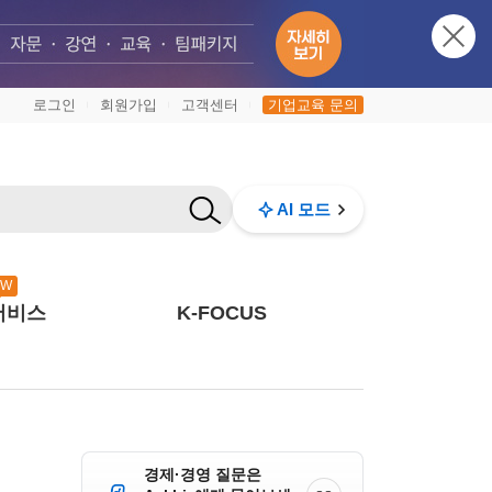
로그인
회원가입
고객센터
기업교육 문의
|
|
|
AI 모드
EW
서비스
K-FOCUS
경제·경영 질문은