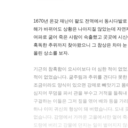
1670년 온갖 재난이 팔도 전역에서 동시다발
해가 바뀌어도 상황은 나아지질 않았는데 자연
여파로 굶어 죽은 사람이 속출했고 곳곳에 시신
혹독한 추위까지 찾아왔으니 그 참상은 차마 눈
올린 상소를 보자.
기근의 참혹함이 요사이보다 더 심한 적이 없었
적이 없었습니다. 굶주림과 추위를 견디다 못한 
조금이라도 양식이 있으면 강제로 빼앗기고 몸에
심지어 무덤을 파서 관을 부수고 거적을 들춰내
구걸하는 이들은 그저 짚을 엮어 배와 등을 가
하나 이미 귀신의 형상이 돼 버렸습니다. 도내 
없습니다. 감영에서 가까운 고을에서만 얼어 죽은
도랑에 버리고 강물에 던지는 일이 벌어지지 않