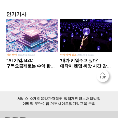
인기기사
경영전략
마케팅/세일즈
2026년 5월 Issue 2
2026년 8월 Issue 1
“AI 기업, B2C
‘내가 키워주고 싶다’
구독요금제로는 수익 한계
애착이 팬덤 씨앗 시간·감정
다른 사업 없이 AI 성장에만
쏟다 보면 ‘정체성
의존 땐 위기”
공동체’로
서비스 소개
이용약관
저작권 정책
개인정보처리방침
이메일 무단수집 거부
사이트맵
기업교육 문의