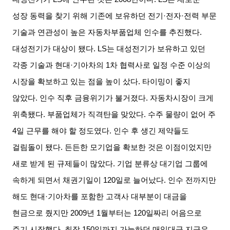
성장 동력을 찾기 위해 기존에 보유하던 전기
·
전자
·
전력 부문
기술과 연관성이 높은 자동차부품업체 인수를 추진했다
.
대성전기가 대상이 됐다
. LS
는 대성전기가 보유하고 있던
각종 기술과 현대
·
기아차의
1
차 협력사로 일정 수준 이상의
시장을 확보하고 있는 점을 높이 샀다
.
타이밍이 좋지
않았다
.
인수 직후 금융위기가 불거졌다
.
자동차시장이 크게
위축됐다
.
부품업체가 직격탄을 맞았다
.
수주 물량이 없어 주
4
일 근무를 해야 할 정도였다
.
인수 후 생긴 제약들도
걸림돌이 됐다
.
든든한 모기업을 확보한 것은 이점이었지만
새로 받게 된 규제들이 많았다
.
기업 분류상 대기업 그룹에
속하게 되면서 채권기일이
120
일로 늘어났다
.
인수 전까지만
해도 현대
·
기아차를 포함한 고객사 대부분이 대금을
현금으로 줬지만
2009
년
1
월부터는
120
일짜리 어음으로
주기 시작했다
.
최장
150
일까지 가능하던 매입대금 지급은