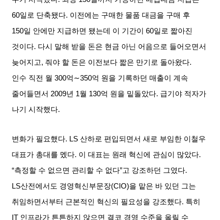
60
일로 단축됐다
.
이전에는 구매한 물품 대금을 구매 후
150
일 안에만 지급하면 됐는데 이 기간이
60
일로 짧아진
것이다
.
다시 말해 받을 돈은 현금 아닌 어음으로 들어오면서
늦어지고
,
줘야 할 돈은 이전보다 짧은 만기로 돌아왔다
.
인수 직전 월
300
억
∼350
억 원을 기록하던 매출이 계속
줄어들면서
2009
년
1
월
130
억 원을 밑돌았다
.
급기야 적자가
나기 시작했다
.
변화가 필요했다
. LS
산하로 편입되면서 새로 부임한 이철우
대표가 총대를 멨다
.
이 대표는 원래 혁신에 관심이 많았다
.
“
측정할 수 없으면 관리할 수 없다
”
고 강조하던 그였다
.
LS
산전에서도 경영혁신부문장
(CIO)
을 맡은 바 있던 그는
취임하면서부터 근본적인 혁신의 필요성을 강조했다
.
특히
IT
인프라가 튼튼하지 않으면 결코 경영 수준을 올릴 수