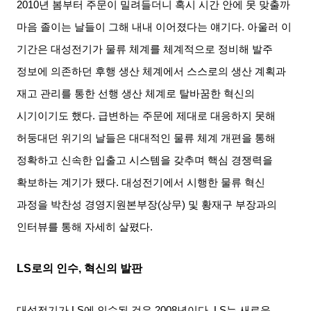
2010
년 봄부터 주문이 밀려들더니 혹시 시간 안에 못 맞출까
마음 졸이는 날들이 그해 내내 이어졌다는 얘기다
.
아울러 이
기간은 대성전기가 물류 체계를 체계적으로 정비해 발주
정보에 의존하던 후행 생산 체계에서 스스로의 생산 계획과
재고 관리를 통한 선행 생산 체계로 탈바꿈한 혁신의
시기이기도 했다
.
급변하는 주문에 제대로 대응하지 못해
허둥대던 위기의 날들은 대대적인 물류 체계 개편을 통해
정확하고 신속한 입출고 시스템을 갖추며 핵심 경쟁력을
확보하는 계기가 됐다
.
대성전기에서 시행한 물류 혁신
과정을 박찬성 경영지원본부장
(
상무
)
및 황재구 부장과의
인터뷰를 통해 자세히 살폈다
.
LS
로의 인수
,
혁신의 발판
대성전기가
LS
에 인수된 것은
2008
년이다
. LS
는 새로운