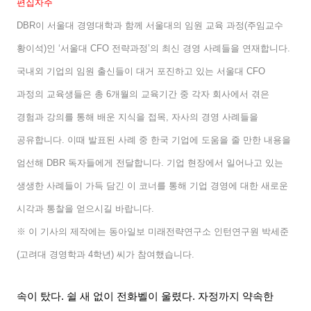
편집자주
DBR
이 서울대 경영대학과 함께 서울대의 임원 교육 과정
(
주임교수
황이석
)
인
‘
서울대
CFO
전략과정
’
의 최신 경영 사례들을 연재합니다
.
국내외 기업의 임원 출신들이 대거 포진하고 있는 서울대
CFO
과정의 교육생들은 총
6
개월의 교육기간 중 각자 회사에서 겪은
경험과 강의를 통해 배운 지식을 접목
,
자사의 경영 사례들을
공유합니다
.
이때 발표된 사례 중 한국 기업에 도움을 줄 만한 내용을
엄선해
DBR
독자들에게 전달합니다
.
기업 현장에서 일어나고 있는
생생한 사례들이 가득 담긴 이 코너를 통해 기업 경영에 대한 새로운
시각과 통찰을 얻으시길 바랍니다
.
※ 이 기사의 제작에는 동아일보 미래전략연구소 인턴연구원 박세준
(
고려대 경영학과
4
학년
)
씨가 참여했습니다
.
속이 탔다
.
쉴 새 없이 전화벨이 울렸다
.
자정까지 약속한