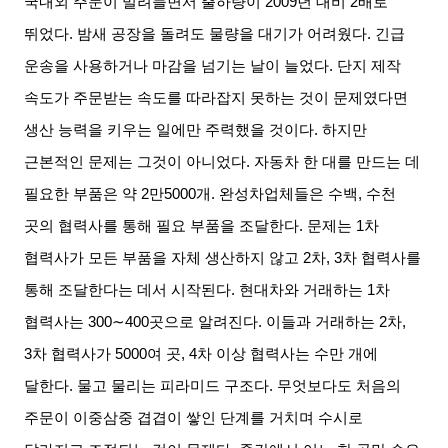
국내외 주문이 밀려들면서 출하량이
2009
년 대비
2
배로
뛰었다
.
밤새 공장을 돌려도 물량을 대기가 어려웠다
.
긴급
운송을 사용하거나 마감을 넘기는 날이 늘었다
.
단지 제작
속도가 주문받는 속도를 따라잡지 못하는 것이 문제였다면
생산 능력을 키우는 일에만 주력했을 것이다
.
하지만
근본적인 문제는 그것이 아니었다
.
자동차 한 대를 만드는 데
필요한 부품은 약
2
만
5000
개
.
완성차업체들은 수백
,
수천
곳의 협력사를 통해 필요 부품을 조달한다
.
문제는
1
차
협력사가 모든 부품을 자체 생산하지 않고
2
차
, 3
차 협력사를
통해 조달한다는 데서 시작된다
.
현대차와 거래하는
1
차
협력사는
300∼400
곳으로 알려진다
.
이들과 거래하는
2
차
,
3
차 협력사가
5000
여 곳
, 4
차 이상 협력사는 수만 개에
달한다
.
물고 물리는 피라미드 구조다
.
무엇보다도 처음의
주문이 이중삼중 겹겹이 쌓인 단계를 거치며 수시로