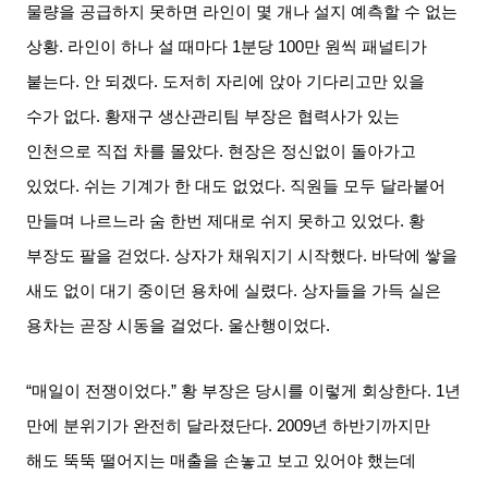
물량을 공급하지 못하면 라인이 몇 개나 설지 예측할 수 없는
상황
.
라인이 하나 설 때마다
1
분당
100
만 원씩 패널티가
붙는다
.
안 되겠다
.
도저히 자리에 앉아 기다리고만 있을
수가 없다
.
황재구 생산관리팀 부장은 협력사가 있는
인천으로 직접 차를 몰았다
.
현장은 정신없이 돌아가고
있었다
.
쉬는 기계가 한 대도 없었다
.
직원들 모두 달라붙어
만들며 나르느라 숨 한번 제대로 쉬지 못하고 있었다
.
황
부장도 팔을 걷었다
.
상자가 채워지기 시작했다
.
바닥에 쌓을
새도 없이 대기 중이던 용차에 실렸다
.
상자들을 가득 실은
용차는 곧장 시동을 걸었다
.
울산행이었다
.
“매일이 전쟁이었다
.”
황 부장은 당시를 이렇게 회상한다
. 1
년
만에 분위기가 완전히 달라졌단다
. 2009
년 하반기까지만
해도 뚝뚝 떨어지는 매출을 손놓고 보고 있어야 했는데