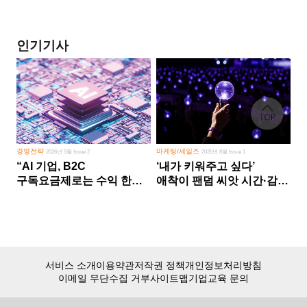
인기기사
경영전략
마케팅/세일즈
2026년 5월 Issue 2
2026년 8월 Issue 1
“AI 기업, B2C
‘내가 키워주고 싶다’
구독요금제로는 수익 한계
애착이 팬덤 씨앗 시간·감정
다른 사업 없이 AI 성장에만
쏟다 보면 ‘정체성
의존 땐 위기”
공동체’로
서비스 소개
이용약관
저작권 정책
개인정보처리방침
이메일 무단수집 거부
사이트맵
기업교육 문의