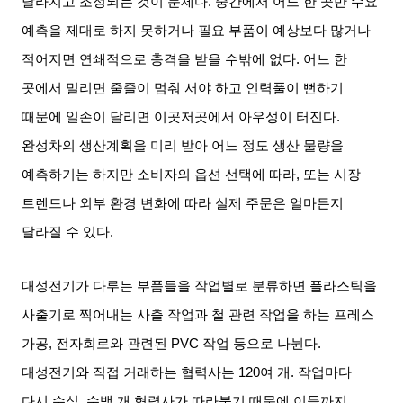
달라지고 조정되는 것이 문제다
.
중간에서 어느 한 곳만 수요
예측을 제대로 하지 못하거나 필요 부품이 예상보다 많거나
적어지면 연쇄적으로 충격을 받을 수밖에 없다
.
어느 한
곳에서 밀리면 줄줄이 멈춰 서야 하고 인력풀이 뻔하기
때문에 일손이 달리면 이곳저곳에서 아우성이 터진다
.
완성차의 생산계획을 미리 받아 어느 정도 생산 물량을
예측하기는 하지만 소비자의 옵션 선택에 따라
,
또는 시장
트렌드나 외부 환경 변화에 따라 실제 주문은 얼마든지
달라질 수 있다
.
대성전기가 다루는 부품들을 작업별로 분류하면 플라스틱을
사출기로 찍어내는 사출 작업과 철 관련 작업을 하는 프레스
가공
,
전자회로와 관련된
PVC
작업 등으로 나뉜다
.
대성전기와 직접 거래하는 협력사는
120
여 개
.
작업마다
다시 수십
,
수백 개 협력사가 따라붙기 때문에 이들까지