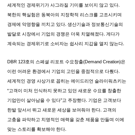
세계적인 경제위기가 사그라질 기미를 보이지 않고 있다
.
북한의 핵실험은 동북아의 지정학적 리스크를 고조시키며
경제에 악영향을 끼치고 있다
.
생산기술과 정보통신기술의
발달로 시장에서 기업의 경쟁은 더욱 치열해졌다
.
게다가
계속되는 경제위기로 소비자는 쉽사리 지갑을 열지 않는다
.
DBR 123
호의 스페셜 리포트 수요창출
(Demand Creation)
은
이런 어려운 환경에서 기업의 고민을 중점적으로 다뤘다
.
세계적인 경영 사상가로 꼽히는 에이드리언 슬라이워츠키는
“
고객이 미처 인식하지 못하고 있던 새로운 수요를 창출한
기업만이 살아남을 수 있다
”
고 주장했다
.
기업은 고객보다
한발 앞서서 뛰고 새로운 세상을 보여줘야 한다
.
고객의
고충을 파악하고 치명적인 매력을 갖춘 제품을 만들며 이에
맞는 스토리를 확보해야 한다
.