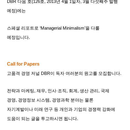
DBR
다음 호
(126
호
, 2013
년
4
월
1
일자
, 3
월 다섯째주 발행
예정
)
에는
스페셜 리포트로
‘Managerial Minimalism’
을 다룰
예정입니다
.
Call for Papers
고품격 경영 저널
DBR
이
독자 여러분의 원고를 모집합니다
.
전략과 마케팅
,
재무
,
인사
·
조직
,
회계
,
생산 관리
,
국제
경영
,
경영정보 시스템
,
경영과학 분야는 물론
자기계발이나
미래 연구 등 개인과 기업의 경쟁력 강화에
도움이 되는 글을
투고하시면 됩니다
.