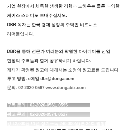
기업 현장에서 체득한 생생한 경험과 노하우는 물론
다양한
케이스 스터디도 보내주십시오
.
DBR
독자는 한국 경제 성장의 주역인 비즈니스
리더들입니다
.
DBR
을 통해 전문가 여러분의 탁월한 아이디어를
산업
현장의 주역들과 함께 공유하시기 바랍니다
.
게재가 확정된 원고에 대해서는 소정의 원고료를 드립니다
.
투고 방법
: e
메일
dbr@donga.com
문의
: 02-2020-0567 www.dongabiz.com
구독 문의｜
02-2020-0561, 0595
광고 문의｜
02-2020-0574, 0527
값
12,000
원
/ 1
년 정기구독
240,000
원
(
연
24
회 발행
)