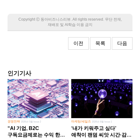
Copyright Ⓒ 동아비즈니스리뷰. All rights reserved. 무단 전재,
재배포 및 AI학습 이용 금지
이전
목록
다음
인기기사
경영전략
마케팅/세일즈
2026년 5월 Issue 2
2026년 8월 Issue 1
“AI 기업, B2C
‘내가 키워주고 싶다’
구독요금제로는 수익 한계
애착이 팬덤 씨앗 시간·감정