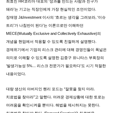
최효진
HR
코리아 대표의
‘
성과를 만드는 사람과 친구가
돼라
’
는 기고는 직장인에게 가장 현실적인 조언이었다
.
장재영
J&Investment
이사의
‘
흐르는 생각을 그려보라
, ‘
이슈
트리
’
가 나침반이 된다
’
는 이론으로만 이해하던
MECE(Mutually Exclusive and Collectively Exhaustive)
의
개념을 현업에서 적용할 수 있도록 친절하게 설명했다
.
경제위기에서 기업의 리스크 관리에 대해 경영인들이 폭넓은
의미로 이해할 수 있도록 설명한 김중구 유니타스 부회장의
‘
발생가능성
5%…
리스크 전문가가 필요하다
’
도 시기 적절한
내용이었다
.
대량 생산의 아버지인 헨리 포드는
“
잘못을 찾지 마라
.
치료법을 찾아라
”
고 말했다
.
어려운 경제상황에 대한 토로는
어려움을 확인시켜줄 뿐이다
.
해법을 제시하지는 못한다
.