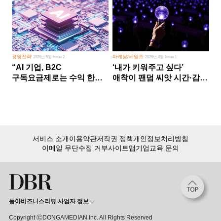
경영전략
마케팅/세일즈
2026년 5월 Issue 2
2026년 8월 Issue 1
“AI 기업, B2C
‘내가 키워주고 싶다’
구독요금제로는 수익 한계
애착이 팬덤 씨앗 시간·감정
다른 사업 없이 AI 성장에만
쏟다 보면 ‘정체성
의존 땐 위기”
공동체’로
서비스 소개
이용약관
저작권 정책
개인정보처리방침
이메일 무단수집 거부
사이트맵
기업교육 문의
동아비즈니스리뷰 사업자 정보
Copyright ⒸDONGAMEDIAN Inc. All Rights Reserved