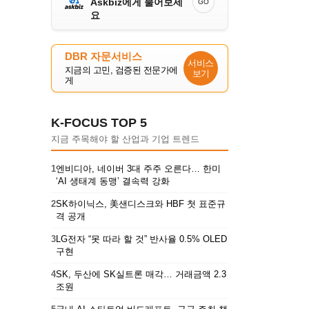
Askbiz에게 물어보세
GO
요
DBR 자문서비스
서비스
지금의 고민, 검증된 전문가에
보기
게
K-FOCUS TOP 5
지금 주목해야 할 산업과 기업 트렌드
1
엔비디아, 네이버 3대 주주 오른다… 한미
‘AI 생태계 동맹’ 결속력 강화
2
SK하이닉스, 美샌디스크와 HBF 첫 표준규
격 공개
3
LG전자 “못 따라 할 것” 반사율 0.5% OLED
구현
4
SK, 두산에 SK실트론 매각… 거래금액 2.3
조원