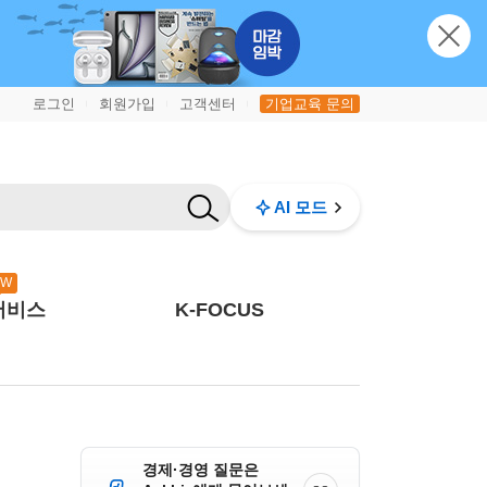
로그인
회원가입
고객센터
기업교육 문의
|
|
|
AI 모드
EW
서비스
K-FOCUS
경제·경영 질문은