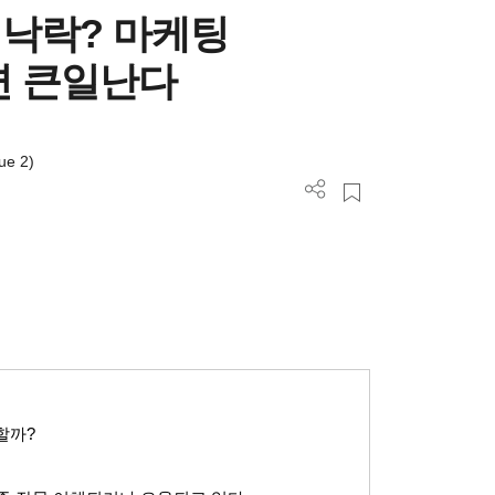
낙락? 마케팅
면 큰일난다
ue 2)
할까
?