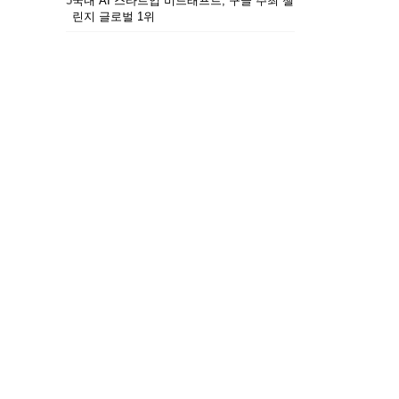
5
국내 AI 스타트업 비드래프트, 구글 주최 챌
린지 글로벌 1위