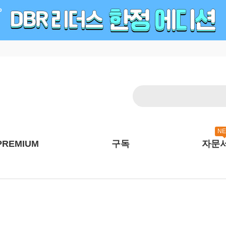
N
PREMIUM
구독
자문