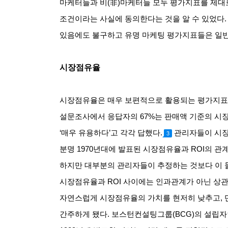
마케터들과 비
(
非
)
마케터들 모두 평가지표를 제대
조건이라는 사실에 동의한다는 것을 알 수 있었다
있음에도 불구하고 유명 마케팅 평가지표들은 일
시장점유율
시장점유율은 매우 보편적으로 활용되는 평가지
설문조사에서 응답자의
67%
는 판매액 기준의 시
‘
매우 유용하다
’
고 각각 답했다
.
관리자들이 시장
3
분명
1970
년대에 발표된 시장점유율과
ROI
의 관
하지만 대부분의 관리자들이 추정하는 것보다 이 
시장점유율과
ROI
사이에는 인과관계가 아닌 상관
자연스럽게 시장점유율의 가치를 현저히 낮추고
,
간주하게 됐다
.
보스턴컨설팅그룹
(BCG)
의 설립자