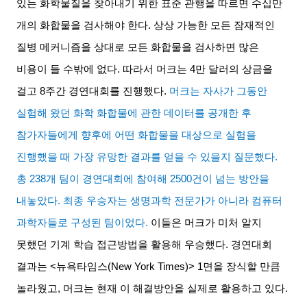
있는 화학물질을 찾아내기 위한 표준 관행을 따르면 수십만
개의 화합물을 검사해야 한다
.
상상 가능한 모든 잠재적인
질병 메커니즘을 상대로 모든 화합물을 검사하면 많은
비용이 들 수밖에 없다
.
따라서 머크는
4
만 달러의 상금을
걸고
8
주간 경연대회를 진행했다
.
머크는 자사가 그동안
실험해 왔던 화학 화합물에 관한 데이터를 공개한 후
참가자들에게 향후에 어떤 화합물을 대상으로 실험을
진행했을 때 가장 유망한 결과를 얻을 수 있을지 질문했다
.
총
238
개 팀이 경연대회에 참여해
2500
건이 넘는 방안을
내놓았다
.
최종 우승자는 생명과학 전문가가 아니라 컴퓨터
과학자들로 구성된 팀이었다
.
이들은 머크가 미처 알지
못했던 기계 학습 접근방법을 활용해 우승했다
.
경연대회
결과는
<
뉴욕타임스
(New York Times)> 1
면을 장식할 만큼
놀라웠고
,
머크는 현재 이 해결방안을 실제로 활용하고 있다
.