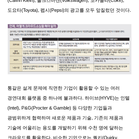
(Calvin Klein),
폴크스바겐
(Volkswagen),
코카콜라
(Coke),
도요타
(Toyota),
펩시
(Pepsi)
의 광고를 모두 앞질렀던 것이다
.
통갈은 설계 문제에 직면한 기업이 활용할 수 있는 여러
경연대회 플랫폼 중 하나에 불과하다
.
하이브
(HYVE)
는 인텔
(Intel), P&G(Procter & Gamble)
등 다양한 기업들과
광범위하게 협력하며 새로운 제품과 기술
,
기존의 제품과
기술에 어울리는 용도를 개발하기 위해 수천 명에 달하는
크라우드를 활용한다
.
비슷한 기업으로는 퀄키
(Quirky,