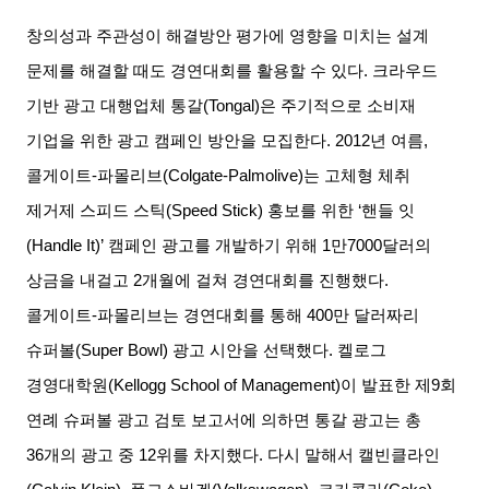
창의성과 주관성이 해결방안 평가에 영향을 미치는 설계
문제를 해결할 때도 경연대회를 활용할 수 있다
.
크라우드
기반 광고 대행업체 통갈
(Tongal)
은 주기적으로 소비재
기업을 위한 광고 캠페인 방안을 모집한다
. 2012
년 여름
,
콜게이트
-
파몰리브
(Colgate-Palmolive)
는 고체형 체취
제거제 스피드 스틱
(Speed Stick)
홍보를 위한
‘
핸들 잇
(Handle It)’
캠페인 광고를 개발하기 위해
1
만
7000
달러의
상금을 내걸고
2
개월에 걸쳐 경연대회를 진행했다
.
콜게이트
-
파몰리브는 경연대회를 통해
400
만 달러짜리
슈퍼볼
(Super Bowl)
광고 시안을 선택했다
.
켈로그
경영대학원
(Kellogg School of Management)
이 발표한 제
9
회
연례 슈퍼볼 광고 검토 보고서에 의하면 통갈 광고는 총
36
개의 광고 중
12
위를 차지했다
.
다시 말해서 캘빈클라인