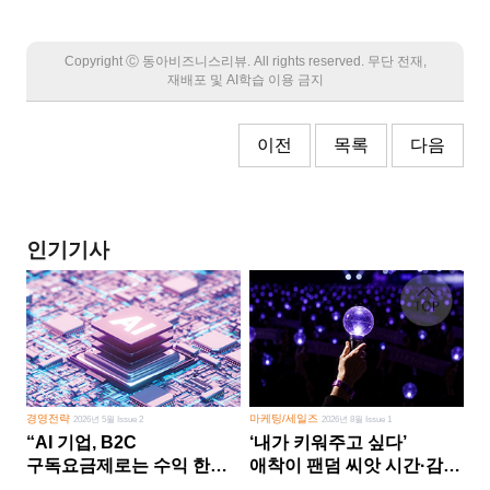
Copyright Ⓒ 동아비즈니스리뷰. All rights reserved. 무단 전재,
재배포 및 AI학습 이용 금지
이전
목록
다음
인기기사
경영전략
마케팅/세일즈
2026년 5월 Issue 2
2026년 8월 Issue 1
“AI 기업, B2C
‘내가 키워주고 싶다’
구독요금제로는 수익 한계
애착이 팬덤 씨앗 시간·감정
다른 사업 없이 AI 성장에만
쏟다 보면 ‘정체성