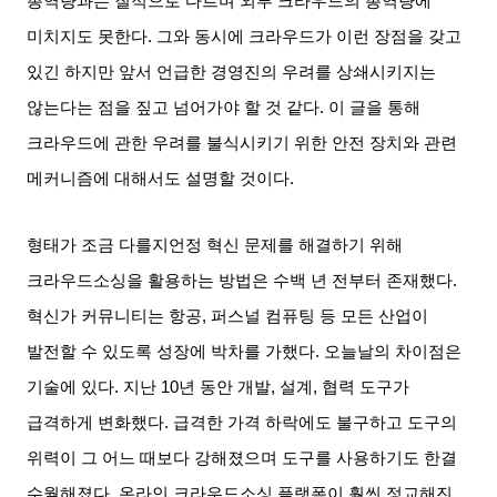
총역량과는 질적으로 다르며 외부 크라우드의 총역량에
미치지도 못한다
.
그와 동시에 크라우드가 이런 장점을 갖고
있긴 하지만 앞서 언급한 경영진의 우려를 상쇄시키지는
않는다는 점을 짚고 넘어가야 할 것 같다
.
이 글을 통해
크라우드에 관한 우려를 불식시키기 위한 안전 장치와 관련
메커니즘에 대해서도 설명할 것이다
.
형태가 조금 다를지언정 혁신 문제를 해결하기 위해
크라우드소싱을 활용하는 방법은 수백 년 전부터 존재했다
.
혁신가 커뮤니티는 항공
,
퍼스널 컴퓨팅 등 모든 산업이
발전할 수 있도록 성장에 박차를 가했다
.
오늘날의 차이점은
기술에 있다
.
지난
10
년 동안 개발
,
설계
,
협력 도구가
급격하게 변화했다
.
급격한 가격 하락에도 불구하고 도구의
위력이 그 어느 때보다 강해졌으며 도구를 사용하기도 한결
수월해졌다
.
온라인 크라우드소싱 플랫폼이 훨씬 정교해진