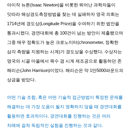
아이작 뉴튼
(Isaac Newton)
을 비롯한 뛰어난 과학자들이
잇따라 해상경도측정방법을 찾는 데 실패하자 영국 의회는
1714
년에 경도상
(Longitude Prize)
을 수여하기 위한 법안을
통과시켰다
.
경연대회에 총
100
건이 넘는 방안이 제출됐으며
그중 매우 정확도가 높은 크로노미터
(chronometer,
정확한
삼각 측량을 지원하는 시계
)
가 경도상을 수상했다
.
수상자는
영국의 시골 마을에서 목수 겸 시계 제조공으로 활동하던 존
해리슨
(John Harrison)
이었다
.
해리슨은 약
1
만
5000
파운드의
상금을 받았다
.
어떤 기술 조합
,
혹은 어떤 기술적 접근방법이 특정한 문제를
해결하는 데 가장 도움이 될지 명확하지 않을 때 경연대회를
활용하면 효과적이다
.
경연대회를 진행하는 것은 여러
차례에 걸쳐 독립적인 실험을 진행하는 것과 같다
.