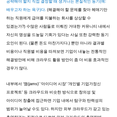
공략해야 할지 직접 결정할 때 생겨나는 본질적인 동기
(
예
:
배우고자 하는 욕구
)
다
.
(
해결해야 할 문제를 찾아 헤매기만
하는 직원에게 급여를 지불하는 회사를 상상할 수
있겠는가
?)
수많은 사람들로 이뤄진 거대한 커뮤니티 내에서
자신의 명성을 드높일 기회가 있다는 사실 또한 강력한 동기
요인이 된다
. (
물론 돈도 마찬가지다
.)
뿐만 아니라 결과별
비용이나 직원별 비용을 따져보면 기업이 내놓는 전통적인
해결방안에 비해 크라우드 활용 방안이 좀 더 비용 효과적인
경우가 많다
.
내부에서
‘
잼
(jams)’ ‘
아이디어 시장
’ ‘
개인별 기업가정신
프로젝트
’
등 크라우드와 비슷한 방식으로 창의성 및
아이디어 창출에 접근하면 기업 내에서 탐구와 탄력성의
범위가 늘어날 수도 있다
.
하지만 외부 크라우드가 갖고 있는