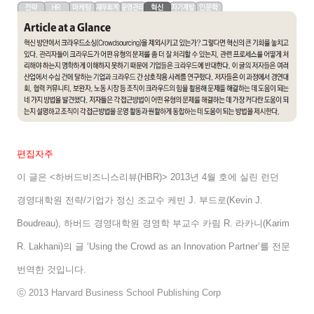
편집자주
이 글은
<
하버드비즈니스리뷰
(HBR)> 2013
년
4
월 호에 실린 런던
경영대학원 전략
/
기업가 정신 조교수 케빈
J.
부드로
(Kevin J.
Boudreau),
하버드 경영대학원 경영학 부교수 카림
R.
라카니
(Karim
R. Lakhani)
의 글
‘Using the Crowd as an Innovation Partner’
를 전문
번역한 것입니다
.
ⓒ
2013 Harvard Business School Publishing Corp