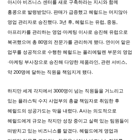
아시아 비즈니스 센터를 새로 구축하라는 지시와 함께
홍콩으로 발령받았다
.
판매가 급증했고 헤럴드는 머지않아
영업 관리자로 승진했다
. 3
년 후
,
헤럴드는 유럽
,
중동
,
아프리카를 관리하는 영업
·
마케팅 이사로 승진해 유럽으로
복귀했으며 총
80
명의 전문가를 관리하게 됐다
.
연이어 맡은
업무를 성공적으로 수행한 헤럴드는 폴리에틸렌 부문의 영업
·
마케팅 부사장으로 승진해 다양한 제품라인
,
관련 서비스
,
약
200
명에 달하는 직원을 책임지게 됐다
.
하지만 세계 각지에서
3000
명이 넘는 직원들을 거느리고
있는 플라스틱 수지 사업부의 총괄 책임자로 취임한 후
헤럴드의 성공가도는 막을 내렸다
. A
사는 의도적으로
헤럴드에게 규모는 작지만 성장 중이고 실력 있는 팀원들이
떠받치고 있는 비즈니스를 맡겼다
.
헤럴드에게 영업과