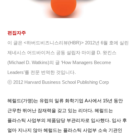
편집자주
이 글은
<
하버드비즈니스리뷰
(HBR)> 2012
년
6
월 호에 실린
제네시스 어드바이저스 공동 설립자 마이클
D.
왓킨스
(Michael D. Watkins)
의 글
‘How Managers Become
Leaders’
를 전문 번역한 것입니다
.
ⓒ
2012 Harvard Business School Publishing Corp
헤럴드
(
가명
)
는 유럽의 일류 화학기업
A
사에서
15
년 동안
근무한 뛰어난 잠재력을 갖고 있는 리더다
.
헤럴드는
플라스틱 사업부의 제품담당 부관리자로 입사했다
.
입사 후
얼마 지나지 않아 헤럴드는 플라스틱 사업부 소속 기관인