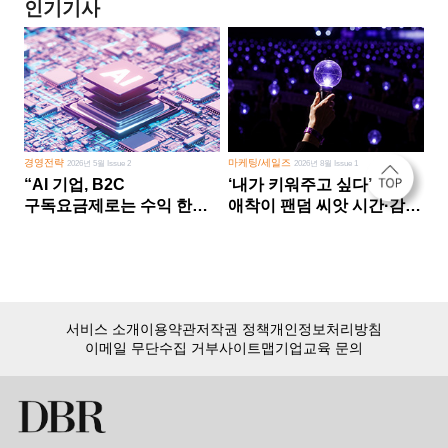
인기기사
경영전략
마케팅/세일즈
2026년 5월 Issue 2
2026년 8월 Issue 1
“AI 기업, B2C
‘내가 키워주고 싶다’
구독요금제로는 수익 한계
애착이 팬덤 씨앗 시간·감정
다른 사업 없이 AI 성장에만
쏟다 보면 ‘정체성
의존 땐 위기”
공동체’로
서비스 소개
이용약관
저작권 정책
개인정보처리방침
이메일 무단수집 거부
사이트맵
기업교육 문의