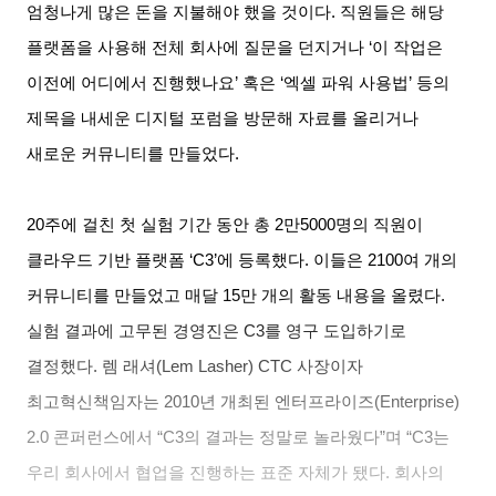
엄청나게 많은 돈을 지불해야 했을 것이다
.
직원들은 해당
플랫폼을 사용해 전체 회사에 질문을 던지거나
‘
이 작업은
이전에 어디에서 진행했나요
’
혹은
‘
엑셀 파워 사용법
’
등의
제목을 내세운 디지털 포럼을 방문해 자료를 올리거나
새로운 커뮤니티를 만들었다
.
20
주에 걸친 첫 실험 기간 동안 총
2
만
5000
명의 직원이
클라우드 기반 플랫폼
‘C3’
에 등록했다
.
이들은
2100
여 개의
커뮤니티를 만들었고 매달
15
만 개의 활동 내용을 올렸다
.
실험 결과에 고무된 경영진은
C3
를 영구 도입하기로
결정했다
.
렘 래셔
(Lem Lasher) CTC
사장이자
최고혁신책임자는
2010
년 개최된 엔터프라이즈
(Enterprise)
2.0
콘퍼런스에서
“C3
의 결과는 정말로 놀라웠다
”
며
“C3
는
우리 회사에서 협업을 진행하는 표준 자체가 됐다
.
회사의