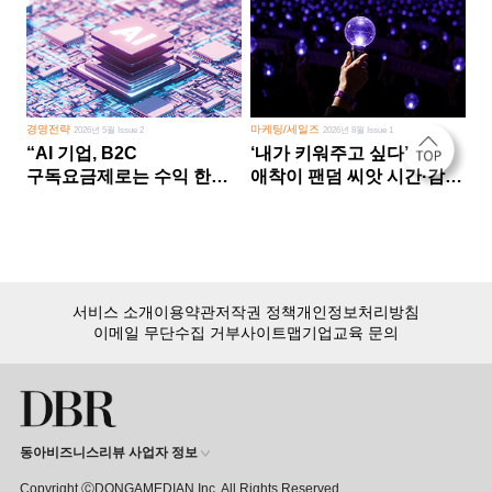
경영전략
마케팅/세일즈
2026년 5월 Issue 2
2026년 8월 Issue 1
“AI 기업, B2C
‘내가 키워주고 싶다’
구독요금제로는 수익 한계
애착이 팬덤 씨앗 시간·감정
다른 사업 없이 AI 성장에만
쏟다 보면 ‘정체성
의존 땐 위기”
공동체’로
서비스 소개
이용약관
저작권 정책
개인정보처리방침
이메일 무단수집 거부
사이트맵
기업교육 문의
동아비즈니스리뷰 사업자 정보
Copyright ⒸDONGAMEDIAN Inc. All Rights Reserved