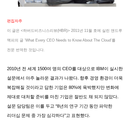
편집자주
이 글은
<
하버드비즈니스리뷰
(HBR)> 2011
년
11
월 호에 실린 앤드루
맥피의 글
‘What Every CEO Needs to Know About The Cloud’
를
전문 번역한 것입니다
.
2010
년 전 세계
1500
여 명의
CEO
를 대상으로
IBM
이 실시한
설문에서 아주 놀라운 결과가 나왔다
.
향후 경영 환경이 더욱
복잡해질 것이라고 답한 기업은
80%
에 육박했지만 변화에
제대로 대처할 준비를 마친 기업은 절반도 채 되지 않았다
.
설문 담당팀은 이를 두고
“8
년의 연구 기간 동안 파악한
리더십 문제 중 가장 심각하다
”
고 표현했다
.