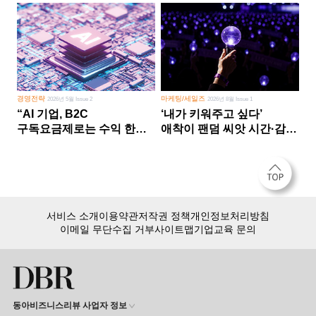
경영전략
마케팅/세일즈
2026년 5월 Issue 2
2026년 8월 Issue 1
“AI 기업, B2C
‘내가 키워주고 싶다’
구독요금제로는 수익 한계
애착이 팬덤 씨앗 시간·감정
다른 사업 없이 AI 성장에만
쏟다 보면 ‘정체성
의존 땐 위기”
공동체’로
서비스 소개
이용약관
저작권 정책
개인정보처리방침
이메일 무단수집 거부
사이트맵
기업교육 문의
동아비즈니스리뷰 사업자 정보