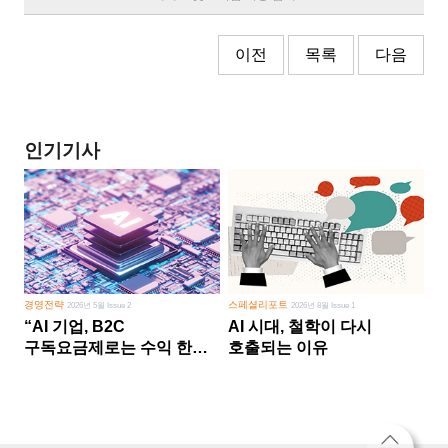
이전
목록
다음
인기기사
경영전략
스페셜리포트
2026년 5월 Issue 2
2026년 8월 Issue 1
“AI 기업, B2C
AI 시대, 철학이 다시
구독요금제로는 수익 한계
호출되는 이유
다른 사업 없이 AI 성장에만
의존 땐 위기”