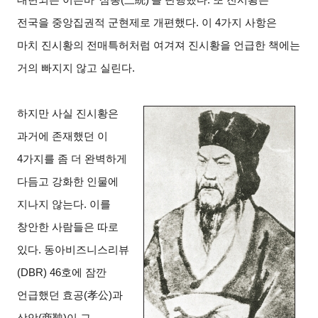
전국을 중앙집권적 군현제로 개편했다. 이 4가지 사항은
마치 진시황의 전매특허처럼 여겨져 진시황을 언급한 책에는
거의 빠지지 않고 실린다.
하지만 사실 진시황은
과거에 존재했던 이
4가지를 좀 더 완벽하게
다듬고 강화한 인물에
지나지 않는다. 이를
창안한 사람들은 따로
있다. 동아비즈니스리뷰
(DBR) 46호에 잠깐
언급했던 효공(孝公)과
상앙(商鞅)이 그