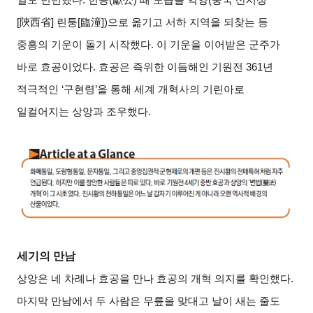
[陝西省] 린퉁[臨潼])으로 옮기고 서하 지역을 되찾는 등
중흥의 기운이 돌기 시작했다. 이 기운을 이어받은 군주가
바로 효공이었다. 효공은 즉위한 이듬해인 기원전 361년
적극적인 ‘구현령’을 통해 세계 개혁사의 기린아로
일컬어지는 상앙과 조우했다.
세기의 만남
상앙은 네 차례나 효공을 만나 효공의 개혁 의지를 확인했다.
마지막 만남에서 두 사람은 무릎을 맞대고 날이 새는 줄도