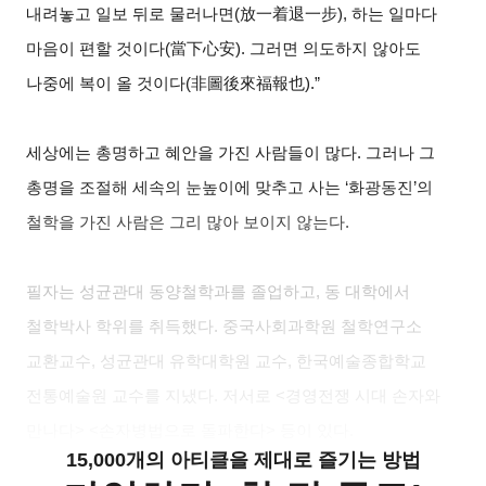
내려놓고 일보 뒤로 물러나면(放一着退一步), 하는 일마다
마음이 편할 것이다(當下心安). 그러면 의도하지 않아도
나중에 복이 올 것이다(非圖後來福報也).”
세상에는 총명하고 혜안을 가진 사람들이 많다. 그러나 그
총명을 조절해 세속의 눈높이에 맞추고 사는 ‘화광동진’의
철학을 가진 사람은 그리 많아 보이지 않는다.
필자는 성균관대 동양철학과를 졸업하고, 동 대학에서
철학박사 학위를 취득했다. 중국사회과학원 철학연구소
교환교수, 성균관대 유학대학원 교수, 한국예술종합학교
전통예술원 교수를 지냈다. 저서로 <경영전쟁 시대 손자와
만나다> <손자병법으로 돌파한다> 등이 있다.
15,000개의 아티클을 제대로 즐기는 방법