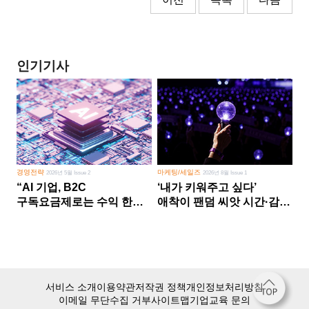
인기기사
경영전략
마케팅/세일즈
2026년 5월 Issue 2
2026년 8월 Issue 1
“AI 기업, B2C
‘내가 키워주고 싶다’
구독요금제로는 수익 한계
애착이 팬덤 씨앗 시간·감정
다른 사업 없이 AI 성장에만
쏟다 보면 ‘정체성
의존 땐 위기”
공동체’로
서비스 소개
이용약관
저작권 정책
개인정보처리방침
이메일 무단수집 거부
사이트맵
기업교육 문의