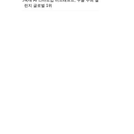
5
국내 AI 스타트업 비드래프트, 구글 주최 챌
린지 글로벌 1위