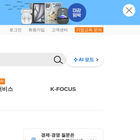
로그인
회원가입
고객센터
기업교육 문의
|
|
|
AI 모드
EW
서비스
K-FOCUS
경제·경영 질문은