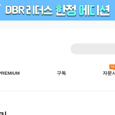
N
PREMIUM
구독
자문