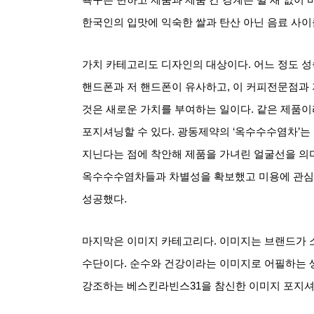
한국인의 입맛에 익숙한 쌀과 탄산 아닌 음료 사
가치 카테고리도 디자인의 대상이다
.
어느 정도 
핸드폰과 저 핸드폰이 유사하고
,
이 커피전문점과 
것은 새로운 가치를 부여하는 일이다
.
같은 제품이
포지셔닝할 수 있다
.
광동제약의
‘
옥수수수염차
’
는
지닌다는 점에 착안해 제품을 가녀린 얼굴선을 의
옥수수수염차들과 차별성을 확보했고 미용에 관심
성공했다
.
마지막은 이미지 카테고리다
.
이미지는 브랜드가 
수단이다
.
순수와 건강이라는 이미지로 어필하는 
강조하는 베스킨라빈스
31
을 참신한 이미지 포지셔