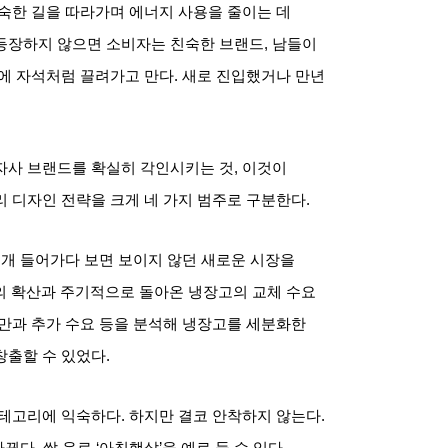
숙한 길을 따라가며 에너지 사용을 줄이는 데
등장하지 않으면 소비자는 친숙한 브랜드
,
남들이
에 자석처럼 끌려가고 만다
.
새로 진입했거나 만년
자사 브랜드를 확실히 각인시키는 것
,
이것이
 디자인 전략을 크게 네 가지 범주로 구분한다
.
쪼개 들어가다 보면 보이지 않던 새로운 시장을
의 확산과 주기적으로 돌아온 냉장고의 교체 수요
만과 추가 수요 등을 분석해 냉장고를 세분화한
창출할 수 있었다
.
카테고리에 익숙하다
.
하지만 결코 안착하지 않는다
.
바뀐다
.
쌀 음료
‘
아침햇살
’
을 예로 들 수 있다
.