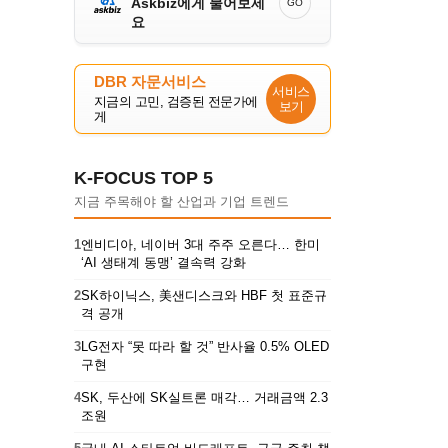
Askbiz에게 물어보세
GO
요
DBR 자문서비스
서비스
지금의 고민, 검증된 전문가에
보기
게
K-FOCUS TOP 5
지금 주목해야 할 산업과 기업 트렌드
1
엔비디아, 네이버 3대 주주 오른다… 한미
‘AI 생태계 동맹’ 결속력 강화
2
SK하이닉스, 美샌디스크와 HBF 첫 표준규
격 공개
3
LG전자 “못 따라 할 것” 반사율 0.5% OLED
구현
4
SK, 두산에 SK실트론 매각… 거래금액 2.3
조원