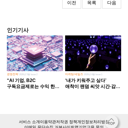
이전
목록
다음
인기기사
경영전략
마케팅/세일즈
2026년 5월 Issue 2
2026년 8월 Issue 1
“AI 기업, B2C
‘내가 키워주고 싶다’
구독요금제로는 수익 한계
애착이 팬덤 씨앗 시간·감정
다른 사업 없이 AI 성장에만
쏟다 보면 ‘정체성
의존 땐 위기”
공동체’로
서비스 소개
이용약관
저작권 정책
개인정보처리방침
이메일 무단수집 거부
사이트맵
기업교육 문의