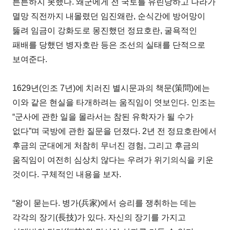
튼튼하지 못했다. 왜군에게 전 국토를 유린당하고 나라가
멸망 직전까지 내몰렸던 임진왜란, 순식간에 방어망이
뚫려 임금이 강화도로 몽진했던 정묘호란, 굴욕적인
패배를 당했던 병자호란 등은 조선의 실태를 단적으로
보여준다.
1629년(인조 7년)에 치러진 별시문과의 책문(策問)에는
이와 같은 현실을 타개하려는 움직임이 엿보인다. 인조는
“군사에 관한 일을 몰라서는 참된 유학자가 될 수가
없다”며 국방에 관한 질문을 던졌다. 2년 전 정묘호란에서
후금의 군대에게 처참히 무너진 경험, 그리고 후금의
움직임이 여전히 심상치 않다는 우려가 위기의식을 키운
것이다. 구체적인 내용을 보자.
“왕이 묻는다. 병가(兵家)에서 승리를 쟁취하는 데는
각각의 장기(長技)가 있다. 자신의 장기를 가지고