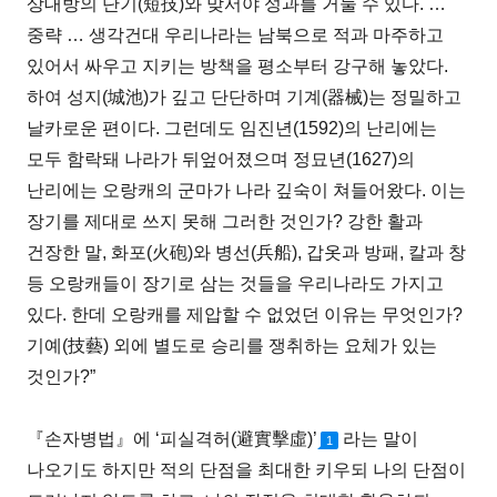
상대방의 단기(短技)와 맞서야 성과를 거둘 수 있다. …
중략 … 생각건대 우리나라는 남북으로 적과 마주하고
있어서 싸우고 지키는 방책을 평소부터 강구해 놓았다.
하여 성지(城池)가 깊고 단단하며 기계(器械)는 정밀하고
날카로운 편이다. 그런데도 임진년(1592)의 난리에는
모두 함락돼 나라가 뒤엎어졌으며 정묘년(1627)의
난리에는 오랑캐의 군마가 나라 깊숙이 쳐들어왔다. 이는
장기를 제대로 쓰지 못해 그러한 것인가? 강한 활과
건장한 말, 화포(火砲)와 병선(兵船), 갑옷과 방패, 칼과 창
등 오랑캐들이 장기로 삼는 것들을 우리나라도 가지고
있다. 한데 오랑캐를 제압할 수 없었던 이유는 무엇인가?
기예(技藝) 외에 별도로 승리를 쟁취하는 요체가 있는
것인가?”
『손자병법』에 ‘피실격허(避實擊虛)’
라는 말이
1
나오기도 하지만 적의 단점을 최대한 키우되 나의 단점이