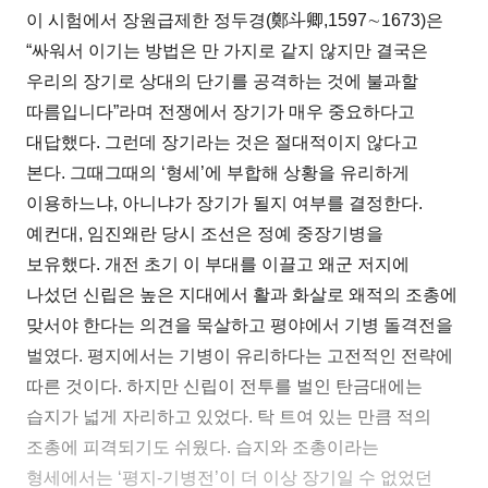
이 시험에서 장원급제한 정두경(鄭斗卿,1597∼1673)은
“싸워서 이기는 방법은 만 가지로 같지 않지만 결국은
우리의 장기로 상대의 단기를 공격하는 것에 불과할
따름입니다”라며 전쟁에서 장기가 매우 중요하다고
대답했다. 그런데 장기라는 것은 절대적이지 않다고
본다. 그때그때의 ‘형세’에 부합해 상황을 유리하게
이용하느냐, 아니냐가 장기가 될지 여부를 결정한다.
예컨대, 임진왜란 당시 조선은 정예 중장기병을
보유했다. 개전 초기 이 부대를 이끌고 왜군 저지에
나섰던 신립은 높은 지대에서 활과 화살로 왜적의 조총에
맞서야 한다는 의견을 묵살하고 평야에서 기병 돌격전을
벌였다. 평지에서는 기병이 유리하다는 고전적인 전략에
따른 것이다. 하지만 신립이 전투를 벌인 탄금대에는
습지가 넓게 자리하고 있었다. 탁 트여 있는 만큼 적의
조총에 피격되기도 쉬웠다. 습지와 조총이라는
형세에서는 ‘평지-기병전’이 더 이상 장기일 수 없었던