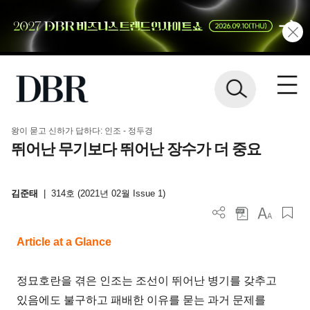
왕이 묻고 신하가 답하다: 인조 - 정두경
뛰어난 무기보다 뛰어난 장수가 더 중요
김준태
|
314호 (2021년 02월 Issue 1)
Article at a Glance
정묘호란을 겪은 인조는 조선이 뛰어난 병기를 갖추고
있음에도 불구하고 패배한 이유를 묻는 과거 문제를