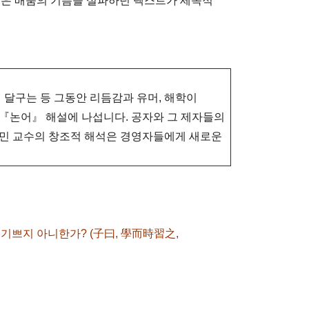
않은 배움의 기쁨을 설파하던 텍스트가 세속적
 달구는 등 그동안 리듬감과 유머, 해학이
『논어』 해설에 나섭니다. 공자와 그 제자들의
영민 교수의 창조적 해석은 경영자들에게 새로운
기쁘지 아니한가? (子曰, 學而時習之,