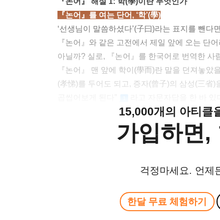
『논어』 해설 1: 학(學)이란 무엇인가
『논어』를 여는 단어, ‘학’(學)
‘선생님이 말씀하셨다’(子曰)라는 표지를 뺀다면
『논어』와 같은 고전에서 제일 앞에 오는 단어
아닐까? 실로, 『논어』를 한국어로 번역한 사람
『논어』 맨 앞에 학이(學而)란 말을 던져놓았을까
(孝悌)를 두어도 되고, 증자(曾子)의 삼성(三
곱씹어보게 된다”
라고 자문자답을 한 바 있
1
15,000개의 아티
가입하면, 
걱정마세요. 언제
한달 무료 체험하기