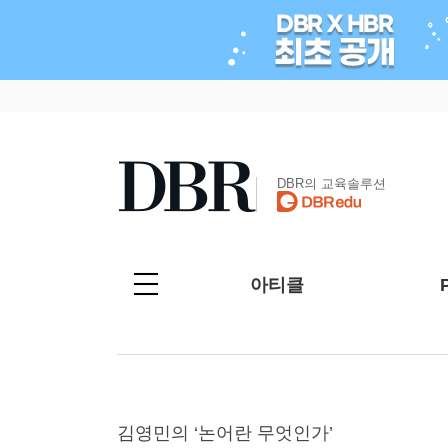
DBR의 교육솔루션
아티클
김영민의 ‘논어란 무엇인가’