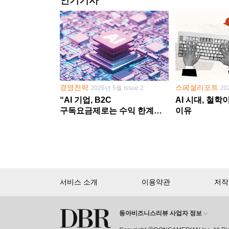
인기기사
경영전략
스페셜리포트
2026년 5월 Issue 2
20
“AI 기업, B2C
AI 시대, 철
구독요금제로는 수익 한계
이유
다른 사업 없이 AI 성장에만
의존 땐 위기”
서비스 소개
이용약관
저작
동아비즈니스리뷰 사업자 정보
회원 가입만 해도, DBR 월정액 