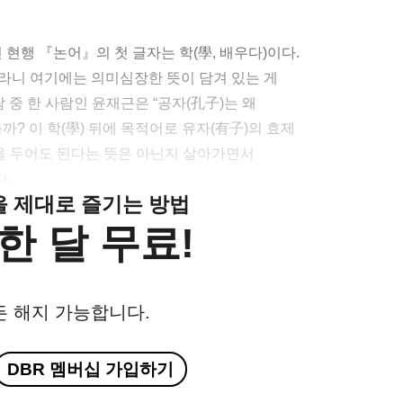
 현행 『논어』의 첫 글자는 학(學, 배우다)이다.
라니 여기에는 의미심장한 뜻이 담겨 있는 게
 중 한 사람인 윤재근은 “공자(孔子)는 왜
? 이 학(學) 뒤에 목적어로 유자(有子)의 효제
省)을 두어도 된다는 뜻은 아닌지 살아가면서
다.
클을 제대로 즐기는 방법
한 달 무료!
든 해지 가능합니다.
DBR 멤버십 가입하기