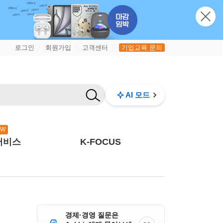
로그인
회원가입
고객센터
기업교육 문의
|
|
|
AI 모드
EW
서비스
K-FOCUS
경제·경영 질문은