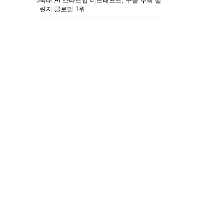
5
국내 AI 스타트업 비드래프트, 구글 주최 챌
린지 글로벌 1위