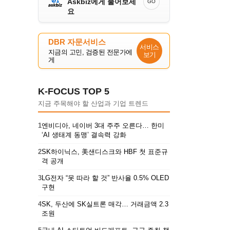
Askbiz에게 물어보세
GO
요
DBR 자문서비스
서비스
지금의 고민, 검증된 전문가에
보기
게
K-FOCUS TOP 5
지금 주목해야 할 산업과 기업 트렌드
1
엔비디아, 네이버 3대 주주 오른다… 한미
‘AI 생태계 동맹’ 결속력 강화
2
SK하이닉스, 美샌디스크와 HBF 첫 표준규
격 공개
3
LG전자 “못 따라 할 것” 반사율 0.5% OLED
구현
4
SK, 두산에 SK실트론 매각… 거래금액 2.3
조원