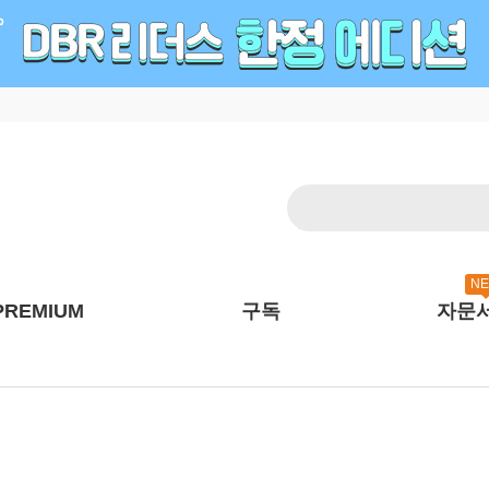
N
PREMIUM
구독
자문