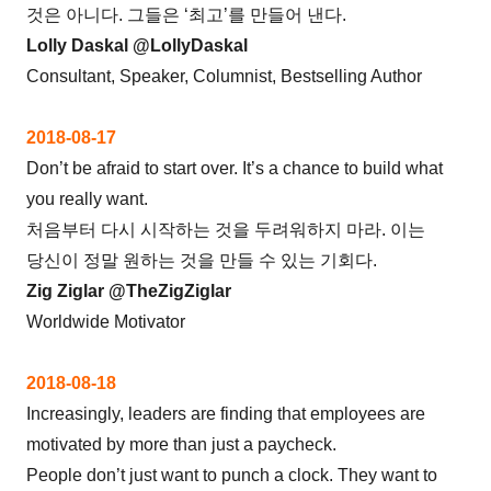
것은 아니다. 그들은 ‘최고’를 만들어 낸다.
Lolly Daskal @LollyDaskal
Consultant, Speaker, Columnist, Bestselling Author
2018-08-17
Don’t be afraid to start over. It’s a chance to build what
you really want.
처음부터 다시 시작하는 것을 두려워하지 마라. 이는
당신이 정말 원하는 것을 만들 수 있는 기회다.
Zig Ziglar @TheZigZiglar
Worldwide Motivator
2018-08-18
Increasingly, leaders are finding that employees are
motivated by more than just a paycheck.
People don’t just want to punch a clock. They want to