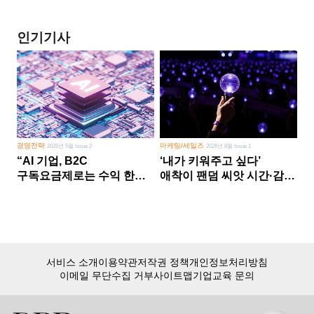
인기기사
경영전략
마케팅/세일즈
2026년 5월 Issue 2
2026년 8월 Issue 1
“AI 기업, B2C
‘내가 키워주고 싶다’
구독요금제로는 수익 한계
애착이 팬덤 씨앗 시간·감정
다른 사업 없이 AI 성장에만
쏟다 보면 ‘정체성
의존 땐 위기”
공동체’로
서비스 소개
이용약관
저작권 정책
개인정보처리방침
이메일 무단수집 거부
사이트맵
기업교육 문의