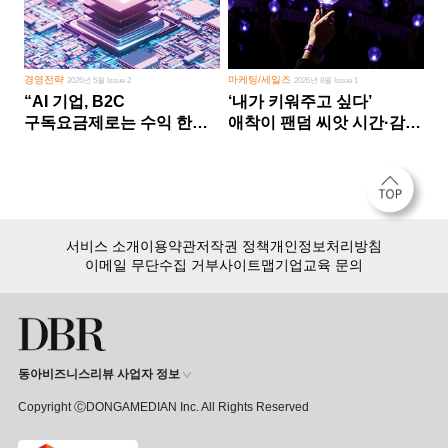
경영전략
마케팅/세일즈
2026년 5월 Issue 2
2026년 8월 Issue 1
“AI 기업, B2C
‘내가 키워주고 싶다’
구독요금제로는 수익 한계
애착이 팬덤 씨앗 시간·감정
다른 사업 없이 AI 성장에만
쏟다 보면 ‘정체성
의존 땐 위기”
공동체’로
서비스 소개
이용약관
저작권 정책
개인정보처리방침
이메일 무단수집 거부
사이트맵
기업교육 문의
동아비즈니스리뷰 사업자 정보
Copyright ⒸDONGAMEDIAN Inc. All Rights Reserved
회원 가입만 해도, DBR 월정액 서비스 첫 달 무료!