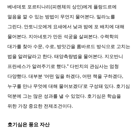
베네데토 포르티나리
(
피렌체의 상인
)
에게 플랑드르에
얼음을 깔 수 있는 방법이 무언지 물어본다
.
밀라노를
그린다
.
안토니오에게 요새에서 낮과 밤에 포 배치에 대해
물어본다
.
지아네토가 만든 석궁을 살펴본다
.
수력학의
대가를 찾아 수문
,
수로
,
방앗간을 롬바르드 방식으로 고치는
법을 알려달라고 한다
.
태양측량법을 물어본다
.
지오반니
프란세스가 알려주기로 했다
.”
다빈치의 관심사는 엄청
다양했다
.
대부분
‘
어떤 일을 하겠다
,
어떤 책을 구하겠다
,
누구를 만나 무엇에 대해 물어보겠다
’
로 구성돼 있다
.
호기심
덕분에 그는 많은 성과를 낼 수 있었다
.
호기심은 학습을
위한 가장 중요한 전제조건이다
.
호기심은 풍요 자산