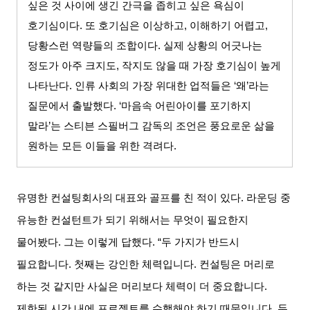
싶은 것 사이에 생긴 간극을 좁히고 싶은 욕심이
호기심이다
.
또 호기심은 이상하고
,
이해하기 어렵고
,
당황스런 역량들의 조합이다
.
실제 상황의 어긋나는
정도가 아주 크지도
,
작지도 않을 때 가장 호기심이 높게
나타난다
.
인류 사회의 가장 위대한 업적들은
‘
왜
’
라는
질문에서 출발했다
. ‘
마음속 어린아이를 포기하지
말라
’
는 스티븐 스필버그 감독의 조언은 풍요로운 삶을
원하는 모든 이들을 위한 격려다
.
유명한 컨설팅회사의 대표와 골프를 친 적이 있다
.
라운딩 중
유능한 컨설턴트가 되기 위해서는 무엇이 필요한지
물어봤다
.
그는 이렇게 답했다
. “
두 가지가 반드시
필요합니다
.
첫째는 강인한 체력입니다
.
컨설팅은 머리로
하는 것 같지만 사실은 머리보다 체력이 더 중요합니다
.
제한된 시간 내에 프로젝트를 수행해야 하기 때문입니다
.
두