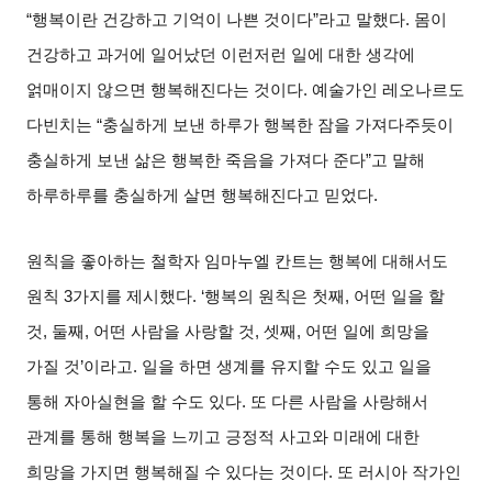
“
행복이란 건강하고 기억이 나쁜 것이다
”
라고 말했다
.
몸이
건강하고 과거에 일어났던 이런저런 일에 대한 생각에
얽매이지 않으면 행복해진다는 것이다
.
예술가인 레오나르도
다빈치는
“
충실하게 보낸 하루가 행복한 잠을 가져다주듯이
충실하게 보낸 삶은 행복한 죽음을 가져다 준다
”
고 말해
하루하루를 충실하게 살면 행복해진다고 믿었다
.
원칙을 좋아하는 철학자 임마누엘 칸트는 행복에 대해서도
원칙
3
가지를 제시했다
. ‘
행복의 원칙은 첫째
,
어떤 일을 할
것
,
둘째
,
어떤 사람을 사랑할 것
,
셋째
,
어떤 일에 희망을
가질 것
’
이라고
.
일을 하면 생계를 유지할 수도 있고 일을
통해 자아실현을 할 수도 있다
.
또 다른 사람을 사랑해서
관계를 통해 행복을 느끼고 긍정적 사고와 미래에 대한
희망을 가지면 행복해질 수 있다는 것이다
.
또 러시아 작가인