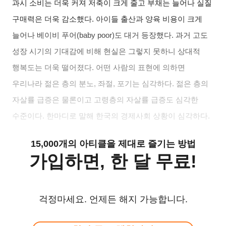
과시 소비는 더욱 커져 저축이 크게 줄고 부채는 늘어나 실질
구매력은 더욱 감소했다
.
아이들 출산과 양육 비용이 크게
늘어나 베이비 푸어
(baby poor)
도 대거 등장했다
.
과거 고도
성장 시기의 기대감에 비해 현실은 그렇지 못하니 상대적
행복도는 더욱 떨어졌다
.
어떤 사람의 표현에 의하면
우리나라 젊은 층의 분노
,
좌절
,
포기는 심각하다
.
젊은 층의
자살률 급증은 물론이고 고령층의 자살률 급증도 심각한
수준이다
.
한마디로 말해 한국의 경제사회 상황이 심각하다
.
15,000개의 아티클을 제대로 즐기는 방법
가입하면, 한 달 무료!
걱정마세요. 언제든 해지 가능합니다.