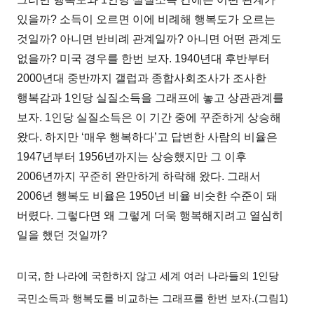
있을까
?
소득이 오르면 이에 비례해 행복도가 오르는
것일까
?
아니면 반비례 관계일까
?
아니면 어떤 관계도
없을까
?
미국 경우를 한번 보자
. 1940
년대 후반부터
2000
년대 중반까지 갤럽과 종합사회조사가 조사한
행복감과
1
인당 실질소득을 그래프에 놓고 상관관계를
보자
. 1
인당 실질소득은 이 기간 중에 꾸준하게 상승해
왔다
.
하지만
‘
매우 행복하다
’
고 답변한 사람의 비율은
1947
년부터
1956
년까지는 상승했지만 그 이후
2006
년까지 꾸준히 완만하게 하락해 왔다
.
그래서
2006
년 행복도 비율은
1950
년 비율 비슷한 수준이 돼
버렸다
.
그렇다면 왜 그렇게 더욱 행복해지려고 열심히
일을 했던 것일까
?
미국
,
한 나라에 국한하지 않고 세계 여러 나라들의
1
인당
국민소득과 행복도를 비교하는 그래프를 한번 보자
.(
그림
1)