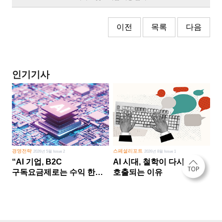
이전
목록
다음
인기기사
경영전략
스페셜리포트
2026년 5월 Issue 2
2026년 8월 Issue 1
“AI 기업, B2C
AI 시대, 철학이 다시
구독요금제로는 수익 한계
호출되는 이유
다른 사업 없이 AI 성장에만
의존 땐 위기”