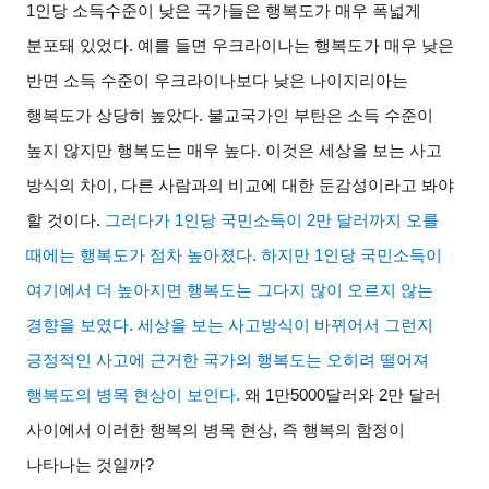
1
인당 소득수준이 낮은 국가들은 행복도가 매우 폭넓게
분포돼 있었다
.
예를 들면 우크라이나는 행복도가 매우 낮은
반면 소득 수준이 우크라이나보다 낮은 나이지리아는
행복도가 상당히 높았다
.
불교국가인 부탄은 소득 수준이
높지 않지만 행복도는 매우 높다
.
이것은 세상을 보는 사고
방식의 차이
,
다른 사람과의 비교에 대한 둔감성이라고 봐야
할 것이다
.
그러다가
1
인당 국민소득이
2
만 달러까지 오를
때에는 행복도가 점차 높아졌다
.
하지만
1
인당 국민소득이
여기에서 더 높아지면 행복도는 그다지 많이 오르지 않는
경향을 보였다
.
세상을 보는 사고방식이 바뀌어서 그런지
긍정적인 사고에 근거한 국가의 행복도는 오히려 떨어져
행복도의 병목 현상이 보인다
.
왜
1
만
5000
달러와
2
만 달러
사이에서 이러한 행복의 병목 현상
,
즉 행복의 함정이
나타나는 것일까
?