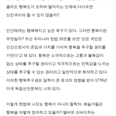
올라도 행복도가 오히려 떨어지는 단계에 다다르면
선진국이라 할 수 있지 않을까
?
인간에게는 행복해지고 싶은 욕구가 있다
.
그러면 행복이란
무엇일까
?
우선 우리나라 헌법
10
조를 보면
‘
모든 국민은
인간으로서의 존엄과 가치를 가지며 행복을 추구할 권리를
가진다
’
고 돼 있다
.
행복은 소극적으로는 고통과 불쾌감이
없는 상태를 추구할 권리이고 적극적으로는 만족감을 느끼는
상태를 추구할 수 있는 권리라고 일반적으로 해석하고 있다
.
이러한 행복추구권은 일찍이 존 로크의 영향을 받아
1776
년
미국 독립선언문에도 나와 있다
.
이렇게 헌법에 나오는 행복이 아니라 철학자
,
예술가들은
행복을 어떻게 정의하고 있을까
?
앨버트 슈바이처는