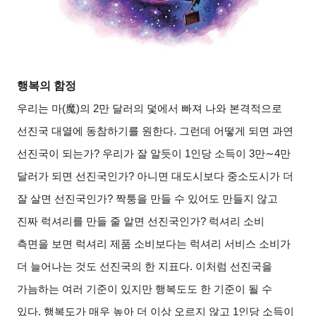
행복의 함정
우리는 마
(
魔
)
의
2
만 달러의 덫에서 빠져 나와 본격적으로
선진국 대열에 동참하기를 원한다
.
그런데 어떻게 되면 과연
선진국이 되는가
?
우리가 잘 알듯이
1
인당 소득이
3
만
∼4
만
달러가 되면 선진국인가
?
아니면 대도시보다 중소도시가 더
잘 살면 선진국인가
?
짝퉁을 만들 수 있어도 만들지 않고
진짜 럭셔리를 만들 줄 알면 선진국인가
?
럭셔리 소비
측면을 보면 럭셔리 제품 소비보다는 럭셔리 서비스 소비가
더 늘어나는 것도 선진국의 한 지표다
.
이처럼 선진국을
가늠하는 여러 기준이 있지만 행복도도 한 기준이 될 수
있다
.
행복도가 매우 높아 더 이상 오르지 않고
1
인당 소득이