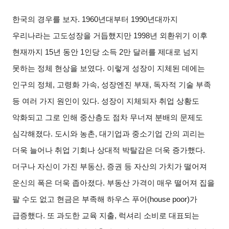
한국의 경우를 보자
. 1960
년대부터
1990
년대까지
우리나라는 고도성장을 거듭했지만
1998
년 외환위기 이후
현재까지
15
년 동안
1
인당 소득
2
만 달러를 제대로 넘지
못하는 정체 현상을 보였다
.
이렇게 성장이 지체된 데에는
인구의 정체
,
고령화 가속
,
성장엔진 부재
,
독자적 기술 부족
등 여러 가지 원인이 있다
.
성장이 지체되자 취업 상황도
악화되고 그로 인해 중산층도 점차 무너져 분배의 문제도
심각해졌다
.
도시와 농촌
,
대기업과 중소기업 간의 괴리는
더욱 늘어나 취업 기회나 상대적 박탈감은 더욱 증가했다
.
더구나 자신이 가진 부동산
,
증권 등 자산의 가치가 떨어져
운신의 폭은 더욱 좁아졌다
.
부동산 가격이 매우 떨어져 집을
팔 수도 없고 현금은 부족해 하우스 푸어
(house poor)
가
급증했다
.
또 과도한 교육 지출
,
럭셔리 소비로 대표되는