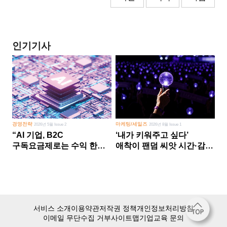
인기기사
경영전략
마케팅/세일즈
2026년 5월 Issue 2
2026년 8월 Issue 1
“AI 기업, B2C
‘내가 키워주고 싶다’
구독요금제로는 수익 한계
애착이 팬덤 씨앗 시간·감정
다른 사업 없이 AI 성장에만
쏟다 보면 ‘정체성
의존 땐 위기”
공동체’로
서비스 소개
이용약관
저작권 정책
개인정보처리방침
이메일 무단수집 거부
사이트맵
기업교육 문의