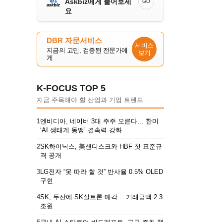
Askbiz에게 물어보세
GO
요
DBR 자문서비스
서비스
지금의 고민, 검증된 전문가에
보기
게
K-FOCUS TOP 5
지금 주목해야 할 산업과 기업 트렌드
1
엔비디아, 네이버 3대 주주 오른다… 한미
‘AI 생태계 동맹’ 결속력 강화
2
SK하이닉스, 美샌디스크와 HBF 첫 표준규
격 공개
3
LG전자 “못 따라 할 것” 반사율 0.5% OLED
구현
4
SK, 두산에 SK실트론 매각… 거래금액 2.3
조원