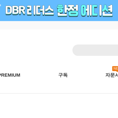
N
PREMIUM
구독
자문