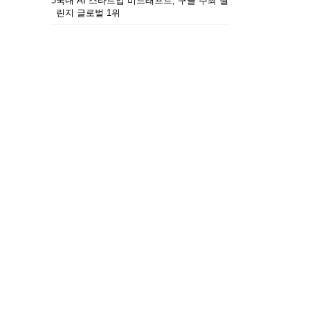
5
국내 AI 스타트업 비드래프트, 구글 주최 챌
린지 글로벌 1위