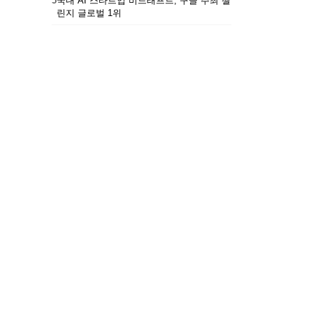
5
국내 AI 스타트업 비드래프트, 구글 주최 챌
린지 글로벌 1위