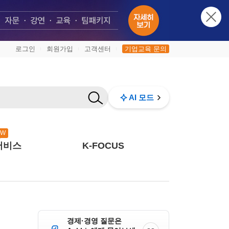
로그인
회원가입
고객센터
기업교육 문의
|
|
|
AI 모드
EW
서비스
K-FOCUS
경제·경영 질문은