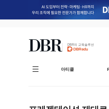
DBR의 교육솔루션
아티클