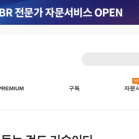
N
PREMIUM
구독
자문