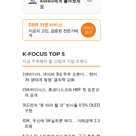
Askbiz에게 물어보세
GO
요
DBR 자문서비스
서비스
지금의 고민, 검증된 전문가에
보기
게
K-FOCUS TOP 5
지금 주목해야 할 산업과 기업 트렌드
1
엔비디아, 네이버 3대 주주 오른다… 한미
‘AI 생태계 동맹’ 결속력 강화
2
SK하이닉스, 美샌디스크와 HBF 첫 표준규
격 공개
3
LG전자 “못 따라 할 것” 반사율 0.5% OLED
구현
4
SK, 두산에 SK실트론 매각… 거래금액 2.3
조원