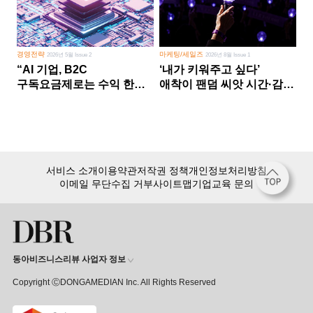
경영전략
마케팅/세일즈
2026년 5월 Issue 2
2026년 8월 Issue 1
“AI 기업, B2C
‘내가 키워주고 싶다’
구독요금제로는 수익 한계
애착이 팬덤 씨앗 시간·감정
다른 사업 없이 AI 성장에만
쏟다 보면 ‘정체성
의존 땐 위기”
공동체’로
서비스 소개
이용약관
저작권 정책
개인정보처리방침
이메일 무단수집 거부
사이트맵
기업교육 문의
동아비즈니스리뷰 사업자 정보
Copyright ⒸDONGAMEDIAN Inc. All Rights Reserved
회원 가입만 해도, DBR 월정액 서비스 첫 달 무료!