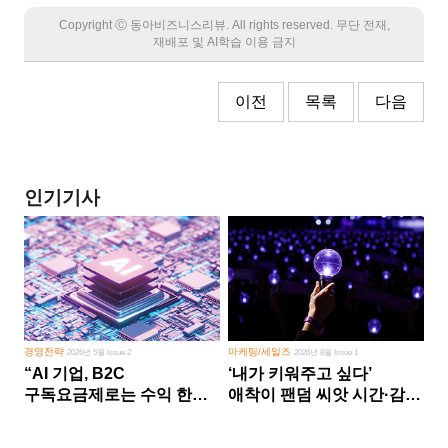
Copyright Ⓒ 동아비즈니스리뷰. All rights reserved. 무단 전재,
재배포 및 AI학습 이용 금지
이전
목록
다음
인기기사
경영전략
마케팅/세일즈
2026년 5월 Issue 2
2026년 8월 Issue 1
“AI 기업, B2C
‘내가 키워주고 싶다’
구독요금제로는 수익 한계
애착이 팬덤 씨앗 시간·감정
다른 사업 없이 AI 성장에만
쏟다 보면 ‘정체성
의존 땐 위기”
공동체’로