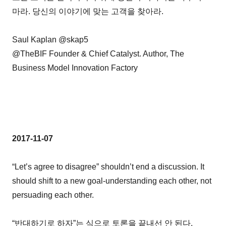
마라. 당신의 이야기에 맞는 고객을 찾아라.
Saul Kaplan @skap5
@TheBIF Founder & Chief Catalyst. Author, The
Business Model Innovation Factory
2017-11-07
“Let’s agree to disagree” shouldn’t end a discussion. It
should shift to a new goal-understanding each other, not
persuading each other.
“반대하기로 하자”는 식으로 토론을 끝내선 안 된다.