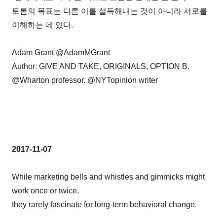
토론의 목표는 다른 이를 설득해내는 것이 아니라 서로를
이해하는 데 있다.
Adam Grant @AdamMGrant
Author: GIVE AND TAKE, ORIGINALS, OPTION B.
@Wharton professor. @NYTopinion writer
2017-11-07
While marketing bells and whistles and gimmicks might
work once or twice,
they rarely fascinate for long-term behavioral change.