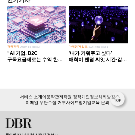
인기기사
경영전략
마케팅/세일즈
2026년 5월 Issue 2
2026년 8월 Issue 1
“AI 기업, B2C
‘내가 키워주고 싶다’
구독요금제로는 수익 한계
애착이 팬덤 씨앗 시간·감정
다른 사업 없이 AI 성장에만
쏟다 보면 ‘정체성
의존 땐 위기”
공동체’로
서비스 소개
이용약관
저작권 정책
개인정보처리방침
이메일 무단수집 거부
사이트맵
기업교육 문의