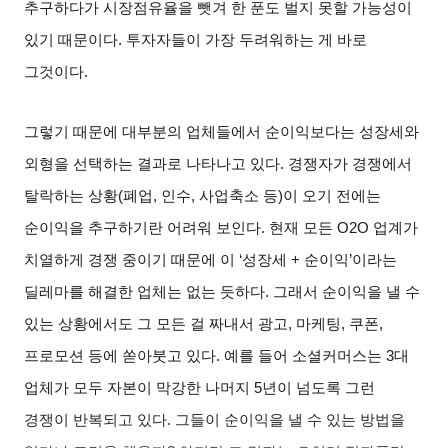
추구하다가 시장점유율을 뺏겨 한 푼도 벌지 못할 가능성이
있기 때문이다
.
투자자들이 가장 두려워하는 게 바로
그것이다
.
그렇기 때문에 대부분의 업체들에서 순이익보다는 성장세와
외형을 선택하는 결과로 나타나고 있다
.
경쟁자가 경쟁에서
탈락하는 상황
(
폐업
,
인수
,
사업축소 등
)
이 오기 전에는
순이익을 추구하기란 어려워 보인다
.
현재 모든
O2O
업계가
치열하게 경쟁 중이기 때문에 이
‘
성장세
+
순이익
’
이라는
딜레마를 해결한 업체는 없는 듯하다
.
그래서 순이익을 낼 수
있는 상황에서도 그 모든 걸 짜내서 광고
,
마케팅
,
쿠폰
,
프로모션 등에 쏟아붓고 있다
.
예를 들어 소셜커머스는
3
대
업체가 모두 자본이 막강한 나머지
5
년이 넘도록 그런
경쟁이 반복되고 있다
.
그들이 순이익을 낼 수 있는 방법을