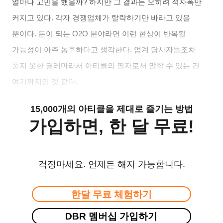
얼마나 고민을 했을까
?
하지만 그 결과는 오히려 적자폭만
커지고 있다
.
각자 경쟁업체가 탈락하기만 바라고 있을
뿐이다
.
돈이 되는
O2O
분야라면 이런 현상이 반복될
가능성이 아주 농후하다고 생각한다
.
업계 당사자들조차
풀지 못한 딜레마라서 아티클의 필자로서 말할 수 있는 건
여기까지인 것 같다
.
15,000개의 아티클을 제대로 즐기는 방법
가입하면, 한 달 무료!
걱정마세요. 언제든 해지 가능합니다.
한달 무료 체험하기
DBR 멤버십 가입하기