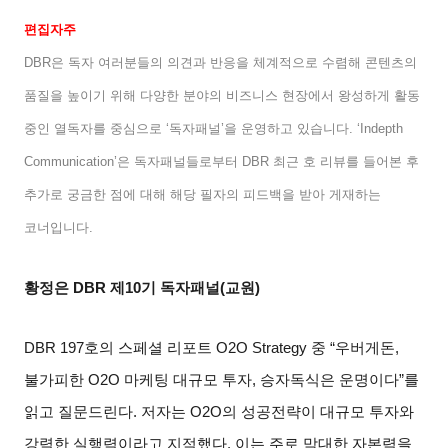
편집자주
DBR
은 독자 여러분들의 의견과 반응을 체계적으로 수렴해 콘텐츠의
품질을 높이기 위해 다양한 분야의 비즈니스 현장에서 왕성하게 활동
중인 열독자를 중심으로
‘
독자패널
’
을 운영하고 있습니다
. ‘Indepth
Communication’
은 독자패널들로부터
DBR
최근 호 리뷰를 들어본 후
추가로 궁금한 점에 대해 해당 필자의 피드백을 받아 게재하는
코너입니다
.
황정은
DBR
제
10
기 독자패널
(
교원
)
DBR 197
호의 스페셜 리포트
O2O Strategy
중
“
우버게돈
,
불가피한
O2O
마케팅 대규모 투자
,
승자독식은 운명이다
”
를
읽고 질문드린다
.
저자는
O2O
의 성공전략이 대규모 투자와
강력한 실행력이라고 지적했다
.
이는 주로 막대한 자본력을