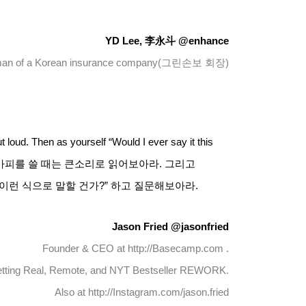
YD Lee,
李永斗
@enhance
man of a Korean insurance company
(
그린손보 회장
)
t loud. Then as yourself “Would I ever say it this
카피를 쓸 때는 큰소리로 읽어보아라
.
그리고
이런 식으로 말할 건가
?”
하고 질문해보아라
.
Jason Fried @jasonfried
Founder & CEO at http://Basecamp.com .
etting Real, Remote, and NYT Bestseller REWORK.
Also at http://Instagram.com/jason.fried