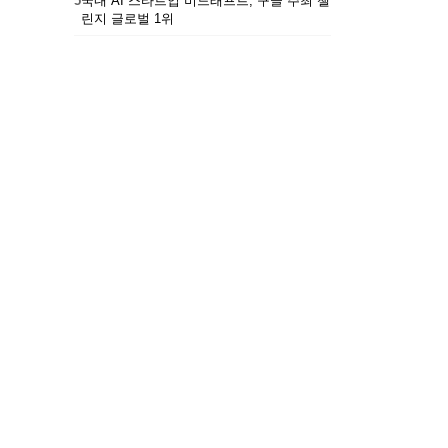
5
국내 AI 스타트업 비드래프트, 구글 주최 챌
린지 글로벌 1위