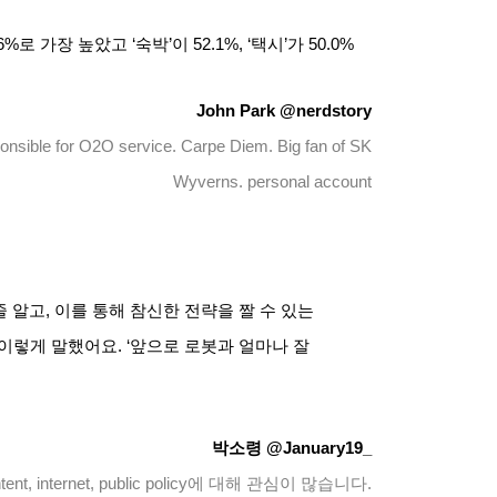
6%
로 가장 높았고
‘
숙박
’
이
52.1%, ‘
택시
’
가
50.0%
John Park @nerdstory
ponsible for O2O service. Carpe Diem. Big fan of SK
Wyverns. personal account
줄 알고
,
이를 통해 참신한 전략을 짤 수 있는
 이렇게 말했어요
. ‘
앞으로 로봇과 얼마나 잘
박소령
@January19_
ent, internet, public policy
에 대해 관심이 많습니다
.