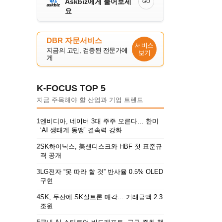
Askbiz에게 물어보세
GO
요
DBR 자문서비스
서비스
지금의 고민, 검증된 전문가에
보기
게
K-FOCUS TOP 5
지금 주목해야 할 산업과 기업 트렌드
1
엔비디아, 네이버 3대 주주 오른다… 한미
‘AI 생태계 동맹’ 결속력 강화
2
SK하이닉스, 美샌디스크와 HBF 첫 표준규
격 공개
3
LG전자 “못 따라 할 것” 반사율 0.5% OLED
구현
4
SK, 두산에 SK실트론 매각… 거래금액 2.3
조원