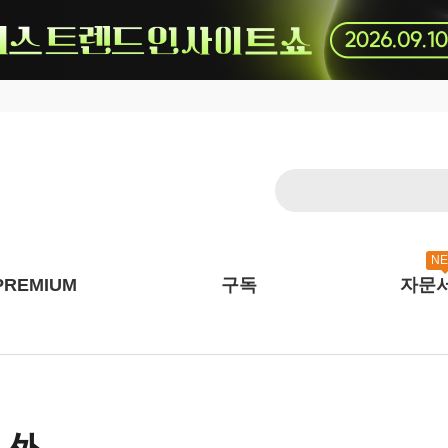
N
PREMIUM
구독
자문