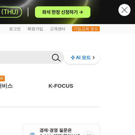
로그인
회원가입
고객센터
기업교육 문의
|
|
|
AI 모드
EW
서비스
K-FOCUS
경제·경영 질문은