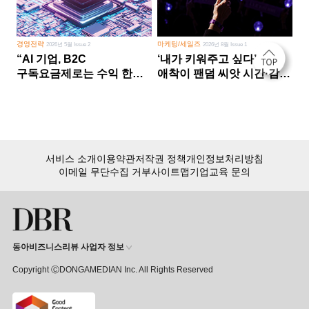
경영전략
마케팅/세일즈
2026년 5월 Issue 2
2026년 8월 Issue 1
“AI 기업, B2C
‘내가 키워주고 싶다’
구독요금제로는 수익 한계
애착이 팬덤 씨앗 시간·감정
다른 사업 없이 AI 성장에만
쏟다 보면 ‘정체성
의존 땐 위기”
공동체’로
서비스 소개
이용약관
저작권 정책
개인정보처리방침
이메일 무단수집 거부
사이트맵
기업교육 문의
동아비즈니스리뷰 사업자 정보
Copyright ⒸDONGAMEDIAN Inc. All Rights Reserved
회원 가입만 해도, DBR 월정액 서비스 첫 달 무료!
15,000여 건의 DBR 콘텐츠를
무제한으로 이용
하세요.