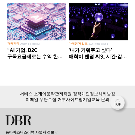
경영전략
마케팅/세일즈
2026년 5월 Issue 2
2026년 8월 Issue 1
“AI 기업, B2C
‘내가 키워주고 싶다’
구독요금제로는 수익 한계
애착이 팬덤 씨앗 시간·감정
다른 사업 없이 AI 성장에만
쏟다 보면 ‘정체성
의존 땐 위기”
공동체’로
서비스 소개
이용약관
저작권 정책
개인정보처리방침
이메일 무단수집 거부
사이트맵
기업교육 문의
동아비즈니스리뷰 사업자 정보