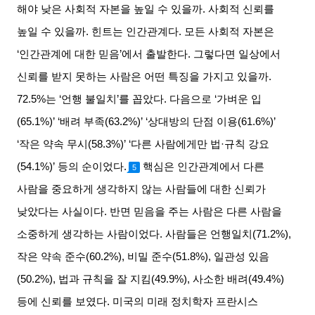
해야 낮은 사회적 자본을 높일 수 있을까
.
사회적 신뢰를
높일 수 있을까
.
힌트는 인간관계다
.
모든 사회적 자본은
‘
인간관계에 대한 믿음
’
에서 출발한다
.
그렇다면 일상에서
신뢰를 받지 못하는 사람은 어떤 특징을 가지고 있을까
.
72.5%
는
‘
언행 불일치
’
를 꼽았다
.
다음으로
‘
가벼운 입
(65.1%)’ ‘
배려 부족
(63.2%)’ ‘
상대방의 단점 이용
(61.6%)’
‘
작은 약속 무시
(58.3%)’ ‘
다른 사람에게만 법
·
규칙 강요
(54.1%)’
등의 순이었다
.
핵심은 인간관계에서 다른
5
사람을 중요하게 생각하지 않는 사람들에 대한 신뢰가
낮았다는 사실이다
.
반면 믿음을 주는 사람은 다른 사람을
소중하게 생각하는 사람이었다
.
사람들은 언행일치
(71.2%),
작은 약속 준수
(60.2%),
비밀 준수
(51.8%),
일관성 있음
(50.2%),
법과 규칙을 잘 지킴
(49.9%),
사소한 배려
(49.4%)
등에 신뢰를 보였다
.
미국의 미래 정치학자 프란시스