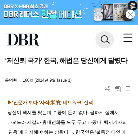
‘저신뢰 국가’ 한국, 해법은 당신에게 달렸다
윤덕환
|
160호 (2014년 9월 Issue 1)
▶‘전문가’보다
‘
사적
(
私的
)
네트워크
’
신뢰
당신이 택시를 탔는데 수중에 돈이 없다
.
급하게 집에서
나오느라 지갑과 휴대전화를 모두 두고 나왔다
.
택시기사의
‘
관용
’
에 의지해야 하는 상황이다
.
한국인은
‘
불특정 타인
’
에