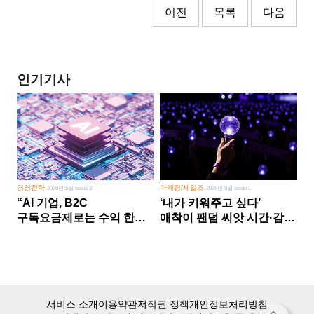
이전
목록
다음
인기기사
경영전략
마케팅/세일즈
2026년 5월 Issue 2
2026년 8월 Issue 1
“AI 기업, B2C
‘내가 키워주고 싶다’
구독요금제로는 수익 한계
애착이 팬덤 씨앗 시간·감정
다른 사업 없이 AI 성장에만
쏟다 보면 ‘정체성
의존 땐 위기”
공동체’로
서비스 소개
이용약관
저작권 정책
개인정보처리방침