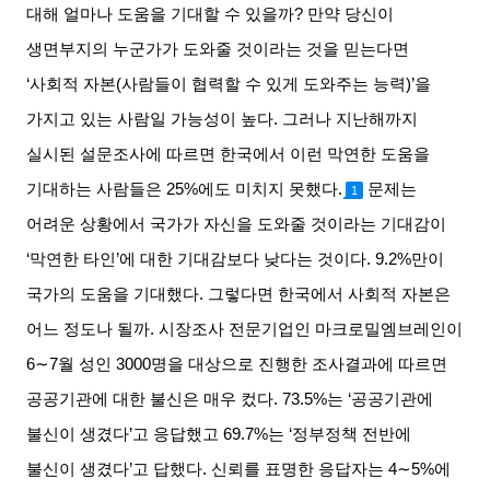
대해 얼마나 도움을 기대할 수 있을까
?
만약 당신이
생면부지의 누군가가 도와줄 것이라는 것을 믿는다면
‘
사회적 자본
(
사람들이 협력할 수 있게 도와주는 능력
)’
을
가지고 있는 사람일 가능성이 높다
.
그러나 지난해까지
실시된 설문조사에 따르면 한국에서 이런 막연한 도움을
기대하는 사람들은
25%
에도 미치지 못했다
.
문제는
1
어려운 상황에서 국가가 자신을 도와줄 것이라는 기대감이
‘
막연한 타인
’
에 대한 기대감보다 낮다는 것이다
. 9.2%
만이
국가의 도움을 기대했다
.
그렇다면 한국에서 사회적 자본은
어느 정도나 될까
.
시장조사 전문기업인 마크로밀엠브레인이
6∼7
월 성인
3000
명을 대상으로 진행한 조사결과에 따르면
공공기관에 대한 불신은 매우 컸다
. 73.5%
는
‘
공공기관에
불신이 생겼다
’
고 응답했고
69.7%
는
‘
정부정책 전반에
불신이 생겼다
’
고 답했다
.
신뢰를 표명한 응답자는
4∼5%
에