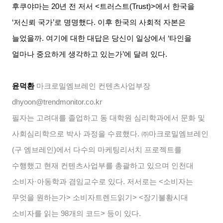
후쿠야마는
20
년 전 저서
<
트러스트
(Trust)>
에서 한국을
‘
저신뢰 국가
’
로 명명했다
.
이후 한국의 사회적 자본은
늘었을까
.
여기에 대한 대답은 당신이 일상에서
‘
타인을
얼마나 중요하게 생각하고 있는가
’
에 달려 있다
.
윤덕환
마크로밀엠브레인 컨텐츠사업부장
dhyoon@trendmonitor.co.kr
필자는 고려대를 졸업하고 동 대학원 심리학과에서 문화 및
사회심리학으로 박사 과정을 수료했다
.
㈜마크로밀엠브레인
(
구 엠브레인
)
에서 다수의 마케팅리서치 프로젝트를
수행했고 현재 컨텐츠사업부를 총괄하고 있으며 인천대
소비자
·
아동학과 겸임교수로 있다
.
저서로는
<
소비자는
무엇을 원하는가
> 소비자트렌드읽기
> <
장기불황시대
소비자를 읽는
98
개의 코드
>
등이 있다
.