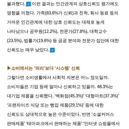
불과했다
.
이런 결과는 인간관계의 상호신뢰도 평가에도
2
영향을 끼쳤다
.
가족
(83.6%
가 신뢰
)
과 친척
,
회사 동료 등의
가까운 인간관계에 대한 상호 신뢰도는 대체로 높게
나타났으나 공무원
(12.2%),
전문가
(27.8%),
대학교수
(23.5%),
법률가
(19.6%)
등 공공 분야와 전문가 집단에 대한
신뢰도는 매우 낮았다
.
3
▶소비에서는
’
의리
’
보다
‘
시스템
’
신뢰
그렇다면 소비생활에서 사회적 자본은 어느 정도일까
.
소비자들은 기업 등에 얼마나 신뢰하고 있을까
. 48.3%
는
대기업 제품을 신뢰했다
. ‘
백화점
(45.3%)’ ‘
대형마트
(37.3%)’
‘
프랜차이즈 식당 또는 빵집 제품
(29.1%)’
등에 대한
신뢰도도 상대적으로 높은 수준이었다
.
반면
‘
소셜커머스
판매제품
’ ‘
테마파크에서 판매하는 제품
’ ‘
인터넷 쇼핑몰에서