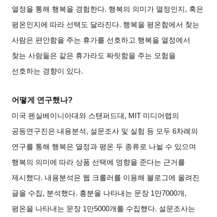
열정을 통해 행복을 경험한다
.
행복의 의미가 열정인지
,
혹은
평온인지에 따라 선택도 달라진다
.
행복을 평온함에서 찾는
사람은 편안함을 주는 휴가를 선호하고 행복을 열정에서
찾는 사람들은 같은 휴가라도 짜릿함을 주는 모험을
선호하는 경향이 있다
.
어떻게 연구했나
?
미국 펜실베이니아대와 스탠퍼드대
, MIT
미디어랩의
공동연구진은 내용분석
,
설문조사 및 실험 등 모두
6
차례의
연구를 통해 행복은 열정과 평온 두 종류로 나뉠 수 있으며
행복의 의미에 따라 상품 선택에 영향을 준다는 근거를
제시했다
.
내용분석은 웹 크롤러를 이용해 블로그에 올려진
글을 수집
,
분석했다
.
흥분을 나타내는 문장
1
만
7000
개
,
평온을 나타내는 문장
1
만
5000
개를 수집했다
.
설문조사는