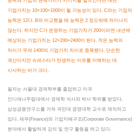
능력과 기업의 현재가치가 시너지를 일으킨다면 내년
기업가치는
10×100=1000
이 될 가능성이 있다
. C
라는 기업의
능력은
12
다
. B
와 비교했을 때 능력은
2
정도밖에 차이나지
않는다
.
하지만
C
가 운영하는 기업가치가
200
이라면 내년에
예상되는 기업가치는
12×200=2400
이 된다
.
작은 능력의
차이가 무려
1400
의 기업가치 차이로 증폭됐다
.
단순한
계산이지만 슈퍼스타가 탄생하는 이유를 이해하는 데
시사하는 바가 크다
.
필자는 서울대 경제학부를 졸업하고 미국
인디애나주립대에서 경제학 석사와 박사 학위를 받았다
.
삼성금융연구소를 거쳐 국민대 경영대학 교수로 재직하고
있다
.
재무
(Finance)
와 기업지배구조
(Corporate Governance)
분야에서 활발하게 강의 및 연구 활동을 하고 있다
.