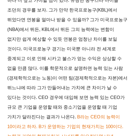
하나 더 짚고 가야할 점이 있다
.
유명한 농구스타 마이클
조던의 경우를 보자
.
그가 만약 한국프로농구
(KBL)
에서
뛰었다면 연봉을 얼마나 받을 수 있을까
?
그가 미국프로농구
(NBA)
에서 뛰든
, KBL
에서 뛰든 그의 능력에는 변함이
없지만 쉽게 예상할 수 있듯 연봉은 엄청난 차이를 보일
것이다
.
미국프로농구 경기는 미국뿐 아니라 전 세계로
중계되고 이로 인해 시카고 불스가 얻는 수익은 상상할 수
없을 만큼 많다
.
이를 학문적으로 설명하면 능력 있는 사람
(
경제학적으로는 노동
)
이 어떤 팀
(
경제학적으로는 자본
)
에서
뛰느냐에 따라 그가 만들어내는 가치에 큰 차이가 날 수
있다는 것이다
. CEO
경우에 대입해 보면 능력 있는
CEO
가
규모 큰 기업을 운영할 때와 중소기업을 운영할 때 기업
가치가 달라진다는 결과가 나온다
.
B
라는
CEO
의 능력이
10
이라고 하자
. B
가 운영하는 기업의 현재가치는
100
이다
.