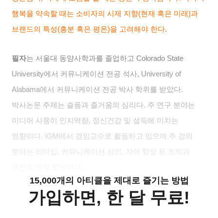
행복을 약속할 때는 소비자의 시제 지향
(
현재 혹은 미래
)
과
브랜드의 특성
(
흥분 혹은 평온
)
을 고려해야 한다
.
필자
는 서울대 동양사학과를 졸업하고
Colorado State
University
에서 커뮤니케이션 전공 석사
, University of
Alabama
에서 커뮤니케이션 전공 박사 학위를 받았다
.
박사논문 주제는 슬픔과 즐거움의 심리다
.
주 연구 분야는
미디어 사용이 인지역량
,
정신건강 및 설득에 미치는
영향이다
. IGM
에서 겸임교수로 활동하고 있으며 주 강의
분야는 리더십
,
커뮤니케이션 심리
,
자아 향상 등 조직과
개인의 역량 향상이다
.
15,000개의 아티클을 제대로 즐기는 방법
가입하면, 한 달 무료!