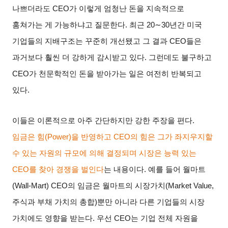
나쁘더라도
CEO
가 이렇게 엄청난 돈을 지속적으로
훔쳐가는 게 가능하냐고 질문한다
.
최근
20∼30
년간 미국
기업들의 지배구조는 꾸준히 개선됐고 그 결과
CEO
들은
과거보다 훨씬 더 강하게 감시받고 있다
.
그런데도 불구하고
CEO
가 천문학적인 돈을 받아가는 일은 여전히 반복되고
있다
.
이들은 이론적으로 아주 간단하지만 강한 주장을 편다
.
임금은 힘
(Power)
을 반영하고
CEO
의 힘은 그가 좌지우지할
수 있는 자원의 규모에 의해 결정되며 시장은 능력 있는
CEO
를 찾아 경쟁을 벌인다
는 내용이다
.
예를 들어 월마트
(Wall-Mart) CEO
의 임금은 월마트의 시장가치
(Market Value,
주식과 부채 가치의 총합
)
뿐만 아니라 다른 기업들의 시장
가치에도 영향을 받는다
.
우선
CEO
는 기업 전체 자원을