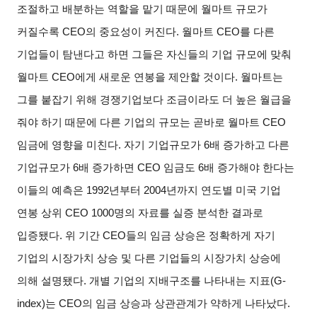
조절하고 배분하는 역할을 맡기 때문에 월마트 규모가
커질수록
CEO
의 중요성이 커진다
.
월마트
CEO
를 다른
기업들이 탐낸다고 하면 그들은 자신들의 기업 규모에 맞춰
월마트
CEO
에게 새로운 연봉을 제안할 것이다
.
월마트는
그를 붙잡기 위해 경쟁기업보다 조금이라도 더 높은 월급을
줘야 하기 때문에 다른 기업의 규모는 곧바로 월마트
CEO
임금에 영향을 미친다
.
자기 기업규모가
6
배 증가하고 다른
기업규모가
6
배 증가하면
CEO
임금도
6
배 증가해야 한다는
이들의 예측은
1992
년부터
2004
년까지 연도별 미국 기업
연봉 상위
CEO 1000
명의 자료를 실증 분석한 결과로
입증됐다
.
위 기간
CEO
들의 임금 상승은 정확하게 자기
기업의 시장가치 상승 및 다른 기업들의 시장가치 상승에
의해 설명됐다
.
개별 기업의 지배구조를 나타내는 지표
(G-
index)
는
CEO
의 임금 상승과 상관관계가 약하게 나타났다
.