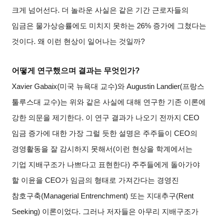
크게 넘어선다
.
더 놀라운 사실은 같은 기간 근로자들의
임금은 물가상승률에도 미치지 못하는
26%
증가에 그쳤다는
것이다
.
왜 이런 현상이 일어나는 것일까
?
어떻게 연구했으며 결과는 무엇인가
?
Xavier Gabaix(
미국 뉴욕대 교수
)
와
Augustin Landier(
프랑스
툴루스대 교수
)
는 위와 같은 사실에 대해 연구한 기존 이론에
강한 의문을 제기한다
.
이 연구 결과가 나오기 전까지
CEO
임금 증가에 대한 가장 그럴 듯한 설명은 주주들이
CEO
의
경영활동을 잘 감시하지 못해서
(
이런 현상을 학계에서는
기업 지배구조가 나쁘다고 표현한다
)
주주들에게 돌아가야
할 이윤을
CEO
가 임금의 형태로 가져간다는 경영진
참호구축
(Managerial Entrenchment)
또는 지대추구
(Rent
Seeking)
이론이었다
.
그러나 저자들은 아무리 지배구조가