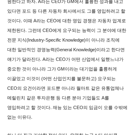
원한다고 하자
. A
라는
CEO
가
GM
에서 훌륭한 성과를 내고
있다면 포드 등 다른 자동차 회사에서도 그를 영입하려고 할
것이다
.
이때
A
라는
CEO
에 대한 영입 경쟁은 자동차 업계로
제한된다
.
그런데
CEO
에게 요구되는 능력이 그 분야에 대한
전문 지식
(Industry-Specific Knowledge)
이 아니라 조직에
대한 일반적인 경영능력
(General Knowledge)
이라고 한다면
얘기가 달라진다
. A
라는
CEO
가 어떤 산업에서 일했느냐가
중요한 것이 아니라 그가
GM
이라는 대기업을 훌륭하게
이끌었고 이것이
(
어떤 산업인지를 불문하고
)
요구되는
CEO
의 요건이라면 포드뿐 아니라 월마트 같은 유통업체나
메릴린치 같은 투자은행 등 다른 분야 기업들도
A
를
영입하려고 할 것이다
.
재능 있는
CEO
의 임금이 오를 수밖에
없는 이유다
.