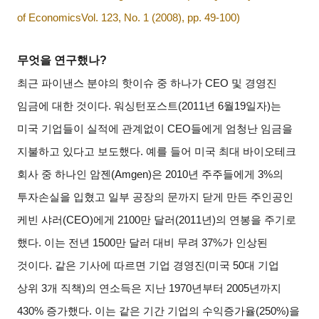
of EconomicsVol. 123, No. 1 (2008), pp. 49-100)
무엇을 연구했나
?
최근 파이낸스 분야의 핫이슈 중 하나가
CEO
및 경영진
임금에 대한 것이다
.
워싱턴포스트
(2011
년
6
월
19
일자
)
는
미국 기업들이 실적에 관계없이
CEO
들에게 엄청난 임금을
지불하고 있다고 보도했다
.
예를 들어 미국 최대 바이오테크
회사 중 하나인 암젠
(Amgen)
은
2010
년 주주들에게
3%
의
투자손실을 입혔고 일부 공장의 문까지 닫게 만든 주인공인
케빈 샤러
(CEO)
에게
2100
만 달러
(2011
년
)
의 연봉을 주기로
했다
.
이는 전년
1500
만 달러 대비 무려
37%
가 인상된
것이다
.
같은 기사에 따르면 기업 경영진
(
미국
50
대 기업
상위
3
개 직책
)
의 연소득은 지난
1970
년부터
2005
년까지
430%
증가했다
.
이는 같은 기간 기업의 수익증가율
(250%)
을