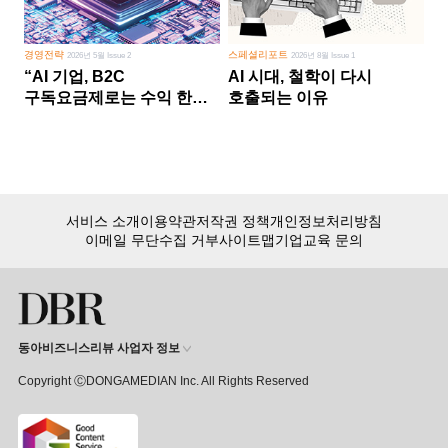
경영전략
스페셜리포트
2026년 5월 Issue 2
2026년 8월 Issue 1
“AI 기업, B2C
AI 시대, 철학이 다시
구독요금제로는 수익 한계
호출되는 이유
다른 사업 없이 AI 성장에만
의존 땐 위기”
서비스 소개
이용약관
저작권 정책
개인정보처리방침
이메일 무단수집 거부
사이트맵
기업교육 문의
동아비즈니스리뷰 사업자 정보
Copyright ⒸDONGAMEDIAN Inc. All Rights Reserved
회원 가입만 해도, DBR 월정액 서비스 첫 달 무료!
15,000여 건의 DBR 콘텐츠를
무제한으로 이용
하세요.